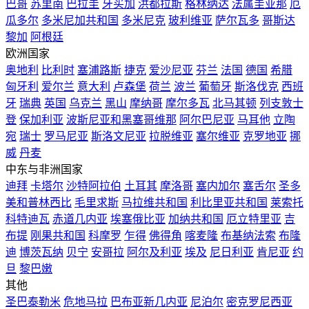
巴哥
苏里南
巴拉圭
牙买加
洪都拉斯
格林纳达
法属圭亚那
厄
瓜多尔
多米尼加共和国
多米尼克
玻利维亚
萨尔瓦多
哥斯达
黎加
阿根廷
欧洲国家
奥地利
比利时
塞浦路斯
捷克
爱沙尼亚
芬兰
法国
德国
希腊
匈牙利
爱尔兰
意大利
卢森堡
荷兰
波兰
葡萄牙
斯洛伐克
西班
牙
瑞典
英国
乌克兰
黑山
摩纳哥
摩尔多瓦
北马其顿
列支敦士
登
保加利亚
波斯尼亚和黑塞哥维那
阿尔巴尼亚
马耳他
立陶
宛
瑞士
罗马尼亚
斯洛文尼亚
拉脱维亚
塞尔维亚
克罗地亚
挪
威
丹麦
中东与非洲国家
迪拜
卡塔尔
沙特阿拉伯
土耳其
摩洛哥
塞内加尔
塞舌尔
圣多
美和普林西比
毛里求斯
马拉维共和国
利比里亚共和国
莱索托
科特迪瓦
赤道几内亚
埃塞俄比亚
加纳共和国
厄立特里亚
吉
布提
刚果共和国
科摩罗
乍得
佛得角
喀麦隆
布基纳法索
布隆
迪
博茨瓦纳
贝宁
安哥拉
阿尔及利亚
埃及
尼日利亚
肯尼亚
约
旦
黎巴嫩
其他
圣巴泰勒米
危地马拉
巴布亚新几内亚
尼泊尔
密克罗尼西亚