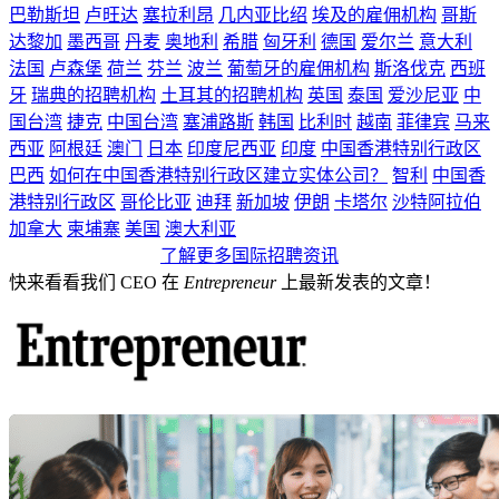
巴勒斯坦
卢旺达
塞拉利昂
几内亚比绍
埃及的雇佣机构
哥斯
达黎加
墨西哥
丹麦
奥地利
希腊
匈牙利
德国
爱尔兰
意大利
法国
卢森堡
荷兰
芬兰
波兰
葡萄牙的雇佣机构
斯洛伐克
西班
牙
瑞典的招聘机构
土耳其的招聘机构
英国
泰国
爱沙尼亚
中
国台湾
捷克
中国台湾
塞浦路斯
韩国
比利时
越南
菲律宾
马来
西亚
阿根廷
澳门
日本
印度尼西亚
印度
中国香港特别行政区
巴西
如何在中国香港特别行政区建立实体公司？
智利
中国香
港特别行政区
哥伦比亚
迪拜
新加坡
伊朗
卡塔尔
沙特阿拉伯
加拿大
柬埔寨
美国
澳大利亚
了解更多国际招聘资讯
快来看看我们 CEO 在
Entrepreneur
上最新发表的文章！