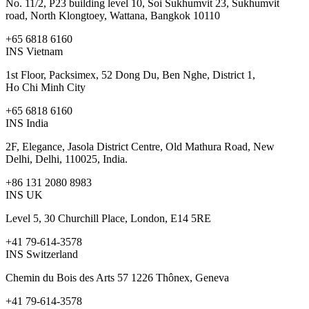
No. 11/2, P23 building level 10, Soi Sukhumvit 23, Sukhumvit
road, North Klongtoey, Wattana, Bangkok 10110
+65 6818 6160
INS Vietnam
1st Floor, Packsimex, 52 Dong Du, Ben Nghe, District 1,
Ho Chi Minh City
+65 6818 6160
INS India
2F, Elegance, Jasola District Centre, Old Mathura Road, New
Delhi, Delhi, 110025, India.
+86 131 2080 8983
INS UK
Level 5, 30 Churchill Place, London, E14 5RE
+41 79-614-3578
INS Switzerland
Chemin du Bois des Arts 57 1226 Thônex, Geneva
+41 79-614-3578