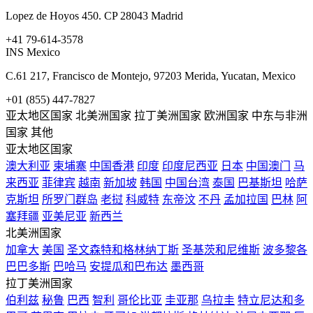
Lopez de Hoyos 450. CP 28043 Madrid
+41 79-614-3578
INS Mexico
C.61 217, Francisco de Montejo, 97203 Merida, Yucatan, Mexico
+01 (855) 447-7827
亚太地区国家
北美洲国家
拉丁美洲国家
欧洲国家
中东与非洲
国家
其他
亚太地区国家
澳大利亚
柬埔寨
中国香港
印度
印度尼西亚
日本
中国澳门
马
来西亚
菲律宾
越南
新加坡
韩国
中国台湾
泰国
巴基斯坦
哈萨
克斯坦
所罗门群岛
老挝
科威特
东帝汶
不丹
孟加拉国
巴林
阿
塞拜疆
亚美尼亚
新西兰
北美洲国家
加拿大
美国
圣文森特和格林纳丁斯
圣基茨和尼维斯
波多黎各
巴巴多斯
巴哈马
安提瓜和巴布达
墨西哥
拉丁美洲国家
伯利兹
秘鲁
巴西
智利
哥伦比亚
圭亚那
乌拉圭
特立尼达和多