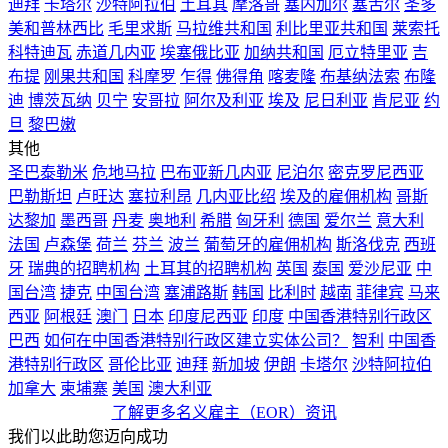
迪拜
卡塔尔
沙特阿拉伯
土耳其
摩洛哥
塞内加尔
塞舌尔
圣多
美和普林西比
毛里求斯
马拉维共和国
利比里亚共和国
莱索托
科特迪瓦
赤道几内亚
埃塞俄比亚
加纳共和国
厄立特里亚
吉
布提
刚果共和国
科摩罗
乍得
佛得角
喀麦隆
布基纳法索
布隆
迪
博茨瓦纳
贝宁
安哥拉
阿尔及利亚
埃及
尼日利亚
肯尼亚
约
旦
黎巴嫩
其他
圣巴泰勒米
危地马拉
巴布亚新几内亚
尼泊尔
密克罗尼西亚
巴勒斯坦
卢旺达
塞拉利昂
几内亚比绍
埃及的雇佣机构
哥斯
达黎加
墨西哥
丹麦
奥地利
希腊
匈牙利
德国
爱尔兰
意大利
法国
卢森堡
荷兰
芬兰
波兰
葡萄牙的雇佣机构
斯洛伐克
西班
牙
瑞典的招聘机构
土耳其的招聘机构
英国
泰国
爱沙尼亚
中
国台湾
捷克
中国台湾
塞浦路斯
韩国
比利时
越南
菲律宾
马来
西亚
阿根廷
澳门
日本
印度尼西亚
印度
中国香港特别行政区
巴西
如何在中国香港特别行政区建立实体公司？
智利
中国香
港特别行政区
哥伦比亚
迪拜
新加坡
伊朗
卡塔尔
沙特阿拉伯
加拿大
柬埔寨
美国
澳大利亚
了解更多名义雇主（EOR）资讯
我们以此助您迈向成功