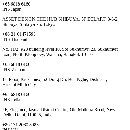
+65 6818 6160
INS Japan
ASSET DESIGN THE HUB SHIBUYA, 5F ECLART, 3-6-2
Shibuya, Shibuya-ku, Tokyo
+86-21-61471593
INS Thailand
No. 11/2, P23 building level 10, Soi Sukhumvit 23, Sukhumvit
road, North Klongtoey, Wattana, Bangkok 10110
+65 6818 6160
INS Vietnam
1st Floor, Packsimex, 52 Dong Du, Ben Nghe, District 1,
Ho Chi Minh City
+65 6818 6160
INS India
2F, Elegance, Jasola District Centre, Old Mathura Road, New
Delhi, Delhi, 110025, India.
+86 131 2080 8983
INS UK