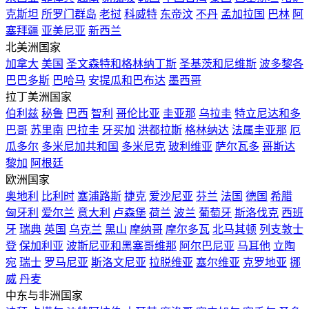
克斯坦
所罗门群岛
老挝
科威特
东帝汶
不丹
孟加拉国
巴林
阿
塞拜疆
亚美尼亚
新西兰
北美洲国家
加拿大
美国
圣文森特和格林纳丁斯
圣基茨和尼维斯
波多黎各
巴巴多斯
巴哈马
安提瓜和巴布达
墨西哥
拉丁美洲国家
伯利兹
秘鲁
巴西
智利
哥伦比亚
圭亚那
乌拉圭
特立尼达和多
巴哥
苏里南
巴拉圭
牙买加
洪都拉斯
格林纳达
法属圭亚那
厄
瓜多尔
多米尼加共和国
多米尼克
玻利维亚
萨尔瓦多
哥斯达
黎加
阿根廷
欧洲国家
奥地利
比利时
塞浦路斯
捷克
爱沙尼亚
芬兰
法国
德国
希腊
匈牙利
爱尔兰
意大利
卢森堡
荷兰
波兰
葡萄牙
斯洛伐克
西班
牙
瑞典
英国
乌克兰
黑山
摩纳哥
摩尔多瓦
北马其顿
列支敦士
登
保加利亚
波斯尼亚和黑塞哥维那
阿尔巴尼亚
马耳他
立陶
宛
瑞士
罗马尼亚
斯洛文尼亚
拉脱维亚
塞尔维亚
克罗地亚
挪
威
丹麦
中东与非洲国家