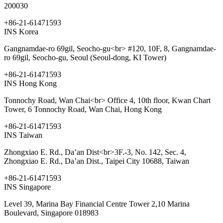
200030
+86-21-61471593
INS Korea
Gangnamdae-ro 69gil, Seocho-gu<br> #120, 10F, 8, Gangnamdae-
ro 69gil, Seocho-gu, Seoul (Seoul-dong, KI Tower)
+86-21-61471593
INS Hong Kong
Tonnochy Road, Wan Chai​<br> Office 4, 10th floor, Kwan Chart
Tower, 6 Tonnochy Road, Wan Chai, Hong Kong ​
+86-21-61471593
INS Taiwan
Zhongxiao E. Rd., Da’an Dist<br>3F.-3, No. 142, Sec. 4,
Zhongxiao E. Rd., Da’an Dist., Taipei City 10688, Taiwan ​
+86-21-61471593
INS Singapore
Level 39, Marina Bay Financial Centre Tower 2,10 Marina
Boulevard, Singapore 018983