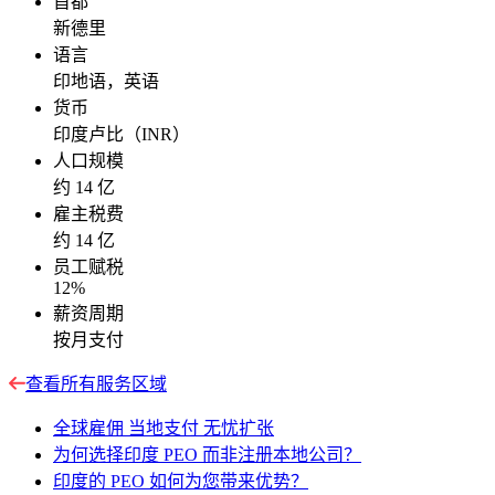
首都
新德里
语言
印地语，英语
货币
印度卢比（INR）
人口规模
约 14 亿
雇主税费
约 14 亿
员工赋税
12%
薪资周期
按月支付
查看所有服务区域
全球雇佣 当地支付 无忧扩张
为何选择印度 PEO 而非注册本地公司？
印度的 PEO 如何为您带来优势？