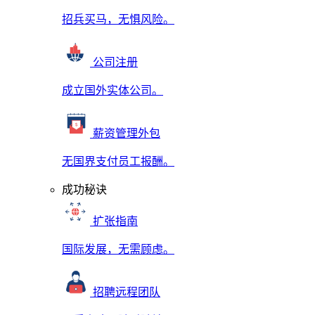
招兵买马，无惧风险。
公司注册
成立国外实体公司。
薪资管理外包
无国界支付员工报酬。
成功秘诀
扩张指南
国际发展，无需顾虑。
招聘远程团队