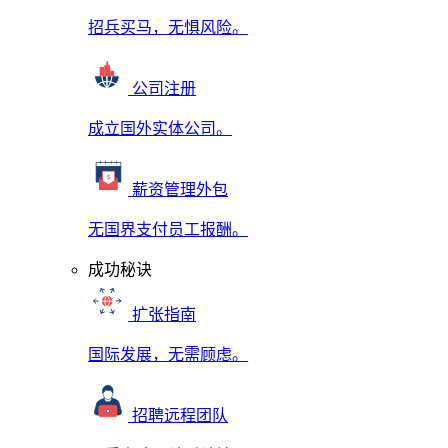
招兵买马，无惧风险。
公司注册
成立国外实体公司。
薪资管理外包
无国界支付员工报酬。
成功秘诀
扩张指南
国际发展，无需顾虑。
招聘远程团队