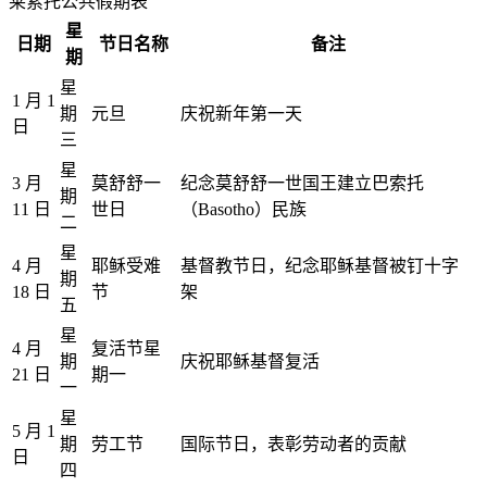
莱索托公共假期表
星
日期
节日名称
备注
期
星
1 月 1
期
元旦
庆祝新年第一天
日
三
星
3 月
莫舒舒一
纪念莫舒舒一世国王建立巴索托
期
11 日
世日
（Basotho）民族
二
星
4 月
耶稣受难
基督教节日，纪念耶稣基督被钉十字
期
18 日
节
架
五
星
4 月
复活节星
期
庆祝耶稣基督复活
21 日
期一
一
星
5 月 1
期
劳工节
国际节日，表彰劳动者的贡献
日
四