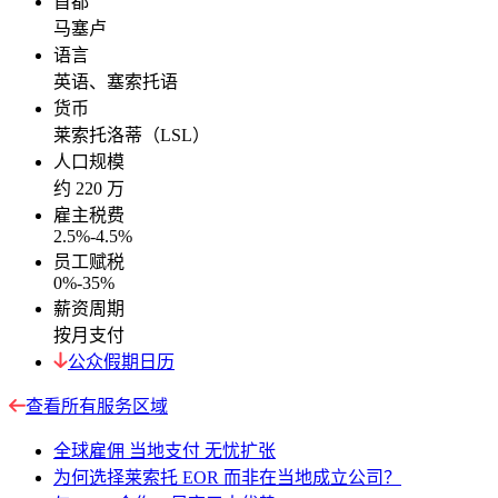
首都
马塞卢
语言
英语、塞索托语
货币
莱索托洛蒂（LSL）
人口规模
约 220 万
雇主税费
2.5%-4.5%
员工赋税
0%-35%
薪资周期
按月支付
公众假期日历
查看所有服务区域
全球雇佣 当地支付 无忧扩张
为何选择莱索托 EOR 而非在当地成立公司？