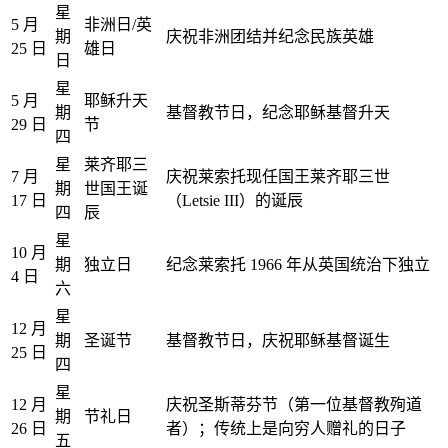
星
5 月
非洲日/英
期
庆祝非洲团结并纪念民族英雄
25 日
雄日
日
星
5 月
耶稣升天
期
基督教节日，纪念耶稣基督升天
29 日
节
四
星
莱齐耶三
7 月
庆祝莱索托现任国王莱齐耶三世
期
世国王诞
17 日
（Letsie III）的诞辰
四
辰
星
10 月
期
独立日
纪念莱索托 1966 年从英国统治下独立
4 日
六
星
12 月
期
圣诞节
基督教节日，庆祝耶稣基督诞生
25 日
四
星
12 月
庆祝圣斯蒂芬节（第一位基督教殉道
期
节礼日
26 日
者）；传统上是向穷人赠礼的日子
五