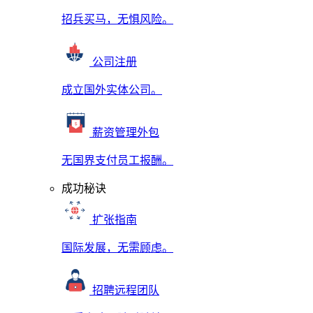
招兵买马，无惧风险。
公司注册
成立国外实体公司。
薪资管理外包
无国界支付员工报酬。
成功秘诀
扩张指南
国际发展，无需顾虑。
招聘远程团队