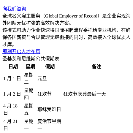
向我们咨询
全球名义雇主服务（Global Employer of Record）是企业实现海
外团队无忧扩张的高效解决方案。
该模式可助力企业快速将国际招聘流程委托给专业机构，在确
保各国薪资与合规管理无缝衔接的同时，高效接入全球优质人
才库。
即刻开启人才布局
圣基茨和尼维斯公共假期表
日期
星期
假期
备注
星期
1 月 1 日
元旦
三
星期
1 月 2 日
狂欢节
狂欢节庆典最后一天
四
4 月 18
星期
耶稣受难日
日
五
4 月 21
星期
复活节星期
日
一
一