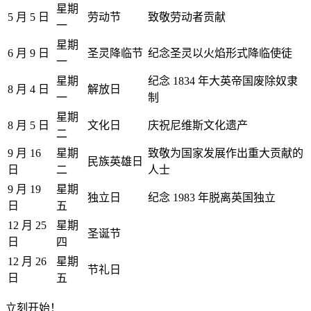
星期
5 月 5 日
劳动节
致敬劳动者贡献
一
星期
6 月 9 日
圣灵降临节
纪念圣灵以火焰形式降临使徒
一
星期
纪念 1834 年大英帝国废除奴隶
8 月 4 日
解放日
一
制
星期
8 月 5 日
文化日
庆祝尼维斯文化遗产
二
9 月 16
星期
致敬为国家发展作出重大贡献的
民族英雄日
日
二
人士
9 月 19
星期
独立日
纪念 1983 年脱离英国独立
日
五
12 月 25
星期
圣诞节
日
四
12 月 26
星期
节礼日
日
五
立刻开始！