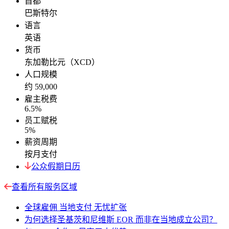
首都
巴斯特尔
语言
英语
货币
东加勒比元（XCD）
人口规模
约 59,000
雇主税费
6.5%
员工赋税
5%
薪资周期
按月支付
公众假期日历
查看所有服务区域
全球雇佣 当地支付 无忧扩张
为何选择圣基茨和尼维斯 EOR 而非在当地成立公司？