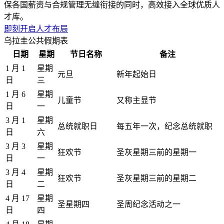
保各国薪资与合规管理无缝衔接的同时，高效接入全球优质人
才库。
即刻开启人才布局
乌拉圭公共假期表
日期
星期
节日名称
备注
1 月 1
星期
元旦
新年起始日
日
三
1 月 6
星期
儿童节
又称主显节
日
一
3 月 1
星期
总统就职日
每五年一次，纪念总统就职
日
六
3 月 3
星期
狂欢节
圣灰星期三前的星期一
日
一
3 月 4
星期
狂欢节
圣灰星期三前的星期二
日
二
4 月 17
星期
圣星期四
圣周纪念活动之一
日
四