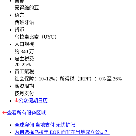
首都
蒙得维的亚
语言
西班牙语
货币
乌拉圭比索（UYU）
人口规模
约 340 万
雇主税费
20–25%
员工赋税
社会保障：10–12%；所得税（IRPF）：0% 至 36%
薪资周期
按月支付
公众假期日历
查看所有服务区域
全球雇佣 当地支付 无忧扩张
为何选择乌拉圭 EOR 而非在当地成立公司？