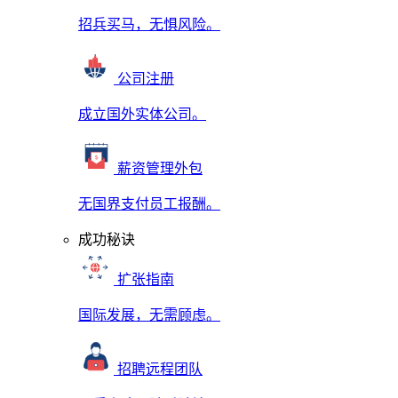
招兵买马，无惧风险。
公司注册
成立国外实体公司。
薪资管理外包
无国界支付员工报酬。
成功秘诀
扩张指南
国际发展，无需顾虑。
招聘远程团队