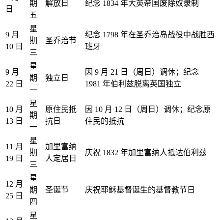
期
解放日
纪念 1834 年大英帝国废除奴隶制
日
五
星
9 月
纪念 1798 年在圣乔治岛战役中战胜西
期
圣乔治节
10 日
班牙
三
星
9 月
因 9 月 21 日（周日）调休；纪念
期
独立日
22 日
1981 年伯利兹脱离英国独立
一
星
10 月
原住民抵
因 10 月 12 日（周日）调休；纪念原
期
13 日
抗日
住民的抵抗
一
星
11 月
加里富纳
期
庆祝 1832 年加里富纳人抵达伯利兹
19 日
人定居日
三
星
12 月
期
圣诞节
庆祝耶稣基督诞生的基督教节日
25 日
四
星