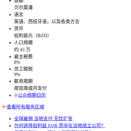
首都
贝尔莫潘
语言
英语、西班牙语，以及各类方言
货币
伯利兹元（BZD）
人口规模
约 43 万
雇主税费
8%
员工赋税
9%
薪资周期
按双周或月支付
公众假期日历
查看所有服务区域
全球雇佣 当地支付 无忧扩张
为何选择伯利兹 EOR 而非在当地成立公司？