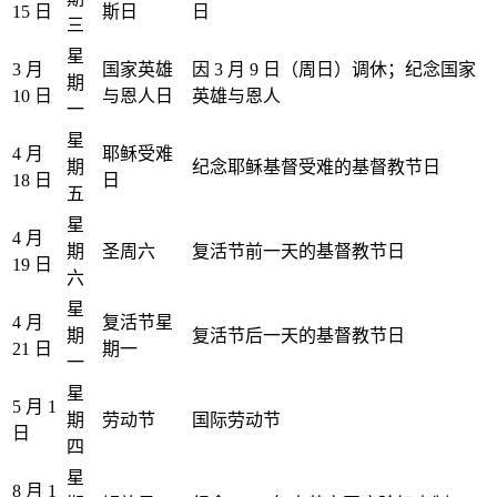
15 日
斯日
日
三
星
3 月
国家英雄
因 3 月 9 日（周日）调休；纪念国家
期
10 日
与恩人日
英雄与恩人
一
星
4 月
耶稣受难
期
纪念耶稣基督受难的基督教节日
18 日
日
五
星
4 月
期
圣周六
复活节前一天的基督教节日
19 日
六
星
4 月
复活节星
期
复活节后一天的基督教节日
21 日
期一
一
星
5 月 1
期
劳动节
国际劳动节
日
四
星
8 月 1