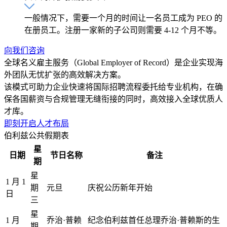
一般情况下，需要一个月的时间让一名员工成为 PEO 的
在册员工。注册一家新的子公司则需要 4-12 个月不等。
向我们咨询
全球名义雇主服务（Global Employer of Record）是企业实现海
外团队无忧扩张的高效解决方案。
该模式可助力企业快速将国际招聘流程委托给专业机构，在确
保各国薪资与合规管理无缝衔接的同时，高效接入全球优质人
才库。
即刻开启人才布局
伯利兹公共假期表
星
日期
节日名称
备注
期
星
1 月 1
期
元旦
庆祝公历新年开始
日
三
星
1 月
乔治·普赖
纪念伯利兹首任总理乔治·普赖斯的生
期