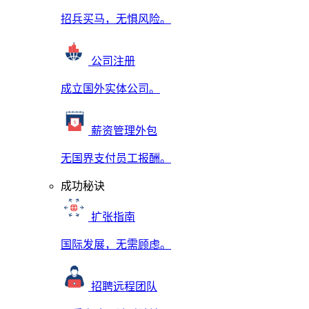
招兵买马，无惧风险。
公司注册
成立国外实体公司。
薪资管理外包
无国界支付员工报酬。
成功秘诀
扩张指南
国际发展，无需顾虑。
招聘远程团队