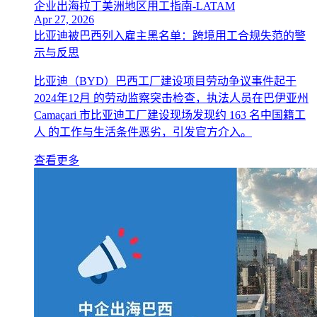
企业出海拉丁美洲地区用工指南-LATAM
Apr 27, 2026
比亚迪被巴西列入雇主黑名单：跨境用工合规失范的警
示与反思
比亚迪（BYD）巴西工厂建设项目劳动争议事件起于
2024年12月 的劳动监察突击检查，执法人员在巴伊亚州
Camaçari 市比亚迪工厂建设现场发现约 163 名中国籍工
人 的工作与生活条件恶劣，引发官方介入。
查看更多