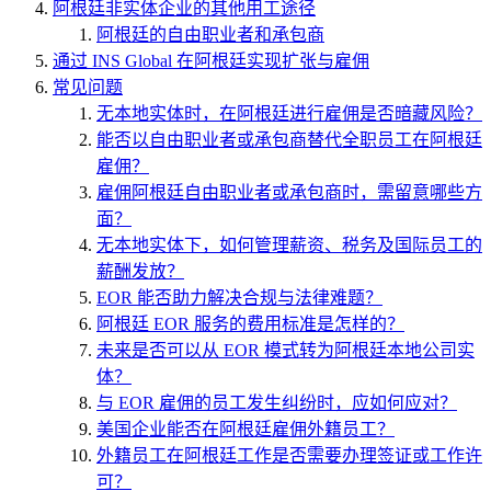
阿根廷非实体企业的其他用工途径
阿根廷的自由职业者和承包商
通过 INS Global 在阿根廷实现扩张与雇佣
常见问题
无本地实体时，在阿根廷进行雇佣是否暗藏风险？
能否以自由职业者或承包商替代全职员工在阿根廷
雇佣？
雇佣阿根廷自由职业者或承包商时，需留意哪些方
面？
无本地实体下，如何管理薪资、税务及国际员工的
薪酬发放？
EOR 能否助力解决合规与法律难题？
阿根廷 EOR 服务的费用标准是怎样的？
未来是否可以从 EOR 模式转为阿根廷本地公司实
体？
与 EOR 雇佣的员工发生纠纷时，应如何应对？
美国企业能否在阿根廷雇佣外籍员工？
外籍员工在阿根廷工作是否需要办理签证或工作许
可？