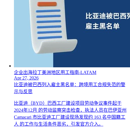
企业出海拉丁美洲地区用工指南-LATAM
Apr 27, 2026
比亚迪被巴西列入雇主黑名单：跨境用工合规失范的警
示与反思
比亚迪（BYD）巴西工厂建设项目劳动争议事件起于
2024年12月 的劳动监察突击检查，执法人员在巴伊亚州
Camaçari 市比亚迪工厂建设现场发现约 163 名中国籍工
人 的工作与生活条件恶劣，引发官方介入。