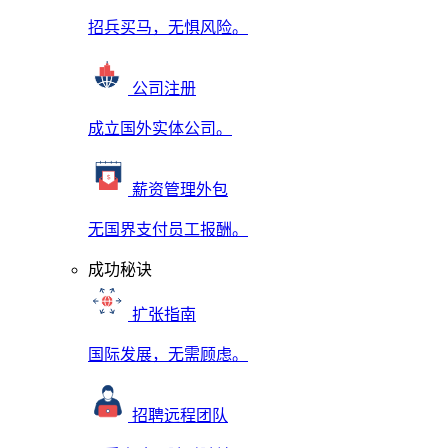
招兵买马，无惧风险。
公司注册
成立国外实体公司。
薪资管理外包
无国界支付员工报酬。
成功秘诀
扩张指南
国际发展，无需顾虑。
招聘远程团队