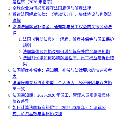
雇程序（2026 年指南）
全球企业为何必须遵守法国雇佣与解雇法律
解读法国解雇法律：《劳动法典》、集体协议与判例法
详解
影响法国解雇补偿金、通知期与员工权益的关键劳动法
律
法国《劳动法典》：解雇、解雇补偿金与员工保护
规则
法国集体谈判协议如何增加解雇补偿金与通知期
法国判例法如何影响解雇程序、员工权益与诉讼结
果
法国解雇补偿金：通知期、补偿与法律要求的快速参考
表
法国雇佣关系终止类型：个人原因、经济原因与双方协
商一致
法国通知期：2025-2026 年员工、管理人员规则及集体
协议差异
如何计算法国解雇补偿金（2025-2026 年）：法律公
式、薪资基数与集体协议加