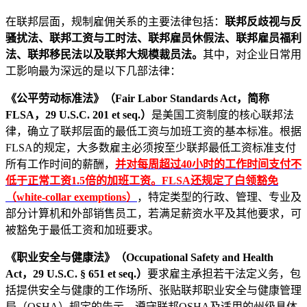
在联邦层面，规制雇佣关系的主要法律包括：
联邦反歧视与反
骚扰法、联邦工资与工时法、联邦雇员休假法、联邦雇员福利
法、联邦移民法以及联邦大规模裁员法。
其中，对企业日常用
工影响最为深远的是以下几部法律：
《公平劳动标准法》（Fair Labor Standards Act，简称
FLSA，29 U.S.C. 201 et seq.）
是美国工资制度的核心联邦法
律，确立了联邦层面的最低工资与加班工资的基本标准。根据
FLSA的规定，大多数雇主必须按至少联邦最低工资标准支付
所有工作时间的薪酬，
并对每周超过40小时的工作时间支付不
低于正常工资1.5倍的加班工资。FLSA还规定了白领豁免
（white-collar exemptions）
，特定类型的行政、管理、专业及
部分计算机和外部销售员工，若满足薪资水平及其他要求，可
被豁免于最低工资和加班要求。
《职业安全与健康法》（Occupational Safety and Health
Act，29 U.S.C. § 651 et seq.）
要求雇主承担若干法定义务，包
括提供安全与健康的工作场所、张贴联邦职业安全与健康管理
局（OSHA）规定的告示、遵守联邦OSHA及适用的州级具体