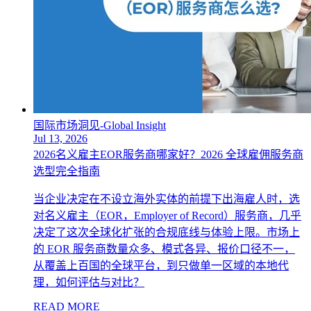
国际市场洞见-Global Insight
Jul 13, 2026
2026名义雇主EOR服务商哪家好？2026 全球雇佣服务商
选型完全指南
当企业决定在不设立海外实体的前提下出海雇人时，选
对名义雇主（EOR，Employer of Record）服务商，几乎
决定了这次全球化扩张的合规底线与体验上限。市场上
的 EOR 服务商数量众多、模式各异、报价口径不一，
从覆盖上百国的全球平台，到只做单一区域的本地代
理，如何评估与对比？
READ MORE