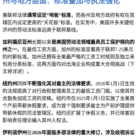
州与地方层面：标准叠加与执法强化
美联邦法律
通常设定“地板”标准
，而各州及地方政府有权在其
辖区内设定更高的“天花板”标准。在实务中，美国许多关键经
济州的劳动法标准远高于联邦基线。
加利福尼亚州
长期以来
是美国劳动法领域最具员工保护倾向的
州之一
。在最低工资方面，加州的标准显著高于联邦7.25美元
的时薪标准。加州还拥有全美最严格的工资工时规则及独立承
包商分类标准，这两方面均对出海企业构成重大合规挑战（下
文将详述）。
纽约州
同样
不断强化其对雇主的法律要求
。2026年1月1日生效
的法规提高了对行政和管理类员工的最低工资门槛，以使其符
合豁免加班工资的资格。纽约市在2025年1月1日实施了全美首
个产前带薪休假要求，成为首个强制要求雇主为产前护理提供
带薪休假的司法管辖区。纽约还扩展了休假义务，并已将差别
影响责任理论编入其州人权法。
伊利诺伊州
在
2026年面临多部法律的重大修订，涉及歧视诉讼