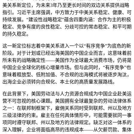
美关系新定位，为未来3年乃至更长时间的双边关系提供战略
指引。习近平主席强调，中方致力于中美关系稳定、健康、可
持续发展。“建设性战略稳定”蕴含四重内涵：合作为主的积极
稳定、竞争有度的良性稳定、分歧可控的常态稳定、和平可期
的持久稳定。
这一新定位标志着中美关系进入一个以“有序竞争”为底色的新
阶段。对于计划或已经出海美国的中国企业而言，这意味着前
所未有的战略确定性——美国作为全球最大消费市场，仍将是
中国企业全球化的核心增量市场。但与此同时，“有序竞争”也
意味着粗放型、低附加值、不合规的出海模式将被逐步淘汰，
出海企业必须转向合规化、本土化的高质量发展路线。
在此背景下，美国劳动法与人力资源合规成为中国企业赴美运
营不可忽视的核心课题。美国拥有全球最复杂的劳动法律体系
之一：在联邦制框架下，雇佣关系同时受到联邦、州以及地方
三级法律的约束。雇主在任何具体情形中，可能需要就同一事
项同时遵守联邦、州以及地方的法律规定。缺乏对这一体系的
深入理解，企业将面临高昂的违规成本——从欠薪罚款、集体