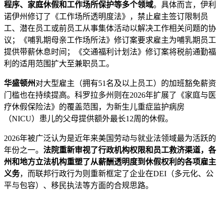
程序、家庭休假和工作场所保护等多个领域
。具体而言，伊利
诺伊州修订了《工作场所透明度法》，禁止雇主签订限制员
工、潜在员工或前员工从事集体活动以解决工作相关问题的协
议；《哺乳期母亲工作场所法》修订案要求雇主为哺乳期员工
提供带薪休息时间；《交通福利计划法》修订案将税前通勤福
利的适用范围扩大至兼职员工。
华盛顿州
对大型雇主（拥有51名及以上员工）的加班豁免薪资
门槛也在持续提高。科罗拉多州则在2026年扩展了《家庭与医
疗休假保险法》的覆盖范围，为新生儿重症监护病房
（NICU）患儿的父母提供额外最长12周的休假。
2026年被广泛认为是近年来美国劳动与就业法领域最为活跃的
年份之一。
法院重新审视了行政机构权限和员工救济渠道，各
州和地方立法机构重塑了从薪酬透明度到休假权利的各项雇主
义务
，而联邦行政行为则重新框定了企业在DEI（多元化、公
平与包容）、移民执法等方面的合规思路。