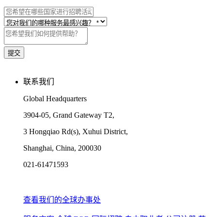
联系我们
Global Headquarters
3904-05, Grand Gateway T2,
3 Hongqiao Rd(s), Xuhui District,
Shanghai, China, 200030
021-61471593
查看我们的全球办事处