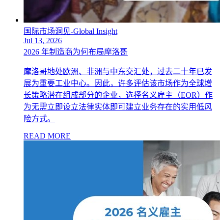
国际市场洞见-Global Insight
Jul 13, 2026
2026 年制造商为何布局摩洛哥
摩洛哥地处欧洲、非洲与中东交汇处，过去二十年已发
展为重要工业中心。因此，许多评估该市场作为全球增
长策略潜在组成部分的企业，选择名义雇主（EOR）作
为无需立即设立法律实体即可建立业务存在的实用低风
险方式。
READ MORE