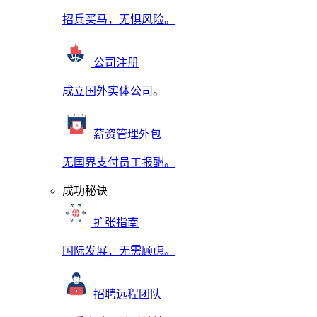
招兵买马，无惧风险。
公司注册
成立国外实体公司。
薪资管理外包
无国界支付员工报酬。
成功秘诀
扩张指南
国际发展，无需顾虑。
招聘远程团队