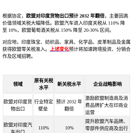
根据协定，
欧盟对印度货物出口预计 2032 年翻倍
，主要因高
价值领域关税大幅降低。欧盟汽车进入印度关税从 110% 降
至 10%，欧盟葡萄酒关税从 150% 降至 20-30% 区间。
对应地，印度珠宝、纺织品、家具、化学品、皮革制品及金属
获得欧盟零关税准入。
上述变化
预计将加速跨境投资、分销合
作及区域招聘。
原有关税
领域
新关税水平
企业战略影响
水平
激励欧盟制造商及消
欧盟对印度货
行业特定
预计 2032 年
费品牌扩大在印商业
物出口
壁垒
翻倍
运营
提升欧盟汽车品牌、
欧盟对印度汽
110%
10%
零部件供应商及出行
车出口