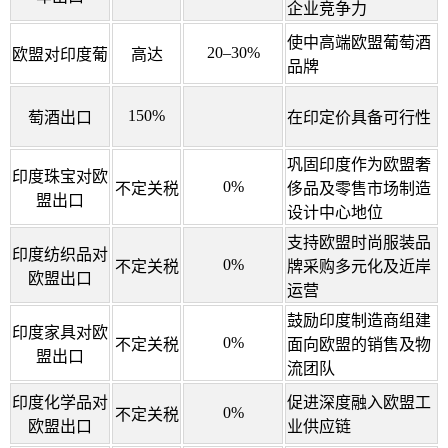
企业竞争力
使中高端欧盟葡萄酒
20–30%
欧盟对印度葡
高达
品牌
150%
萄酒出口
在印定价具备可行性
巩固印度作为欧盟奢
印度珠宝对欧
0%
不定关税
侈品及零售市场制造
盟出口
设计中心地位
支持欧盟时尚服装品
印度纺织品对
0%
不定关税
牌采购多元化及近岸
欧盟出口
运营
鼓励印度制造商组建
印度家具对欧
0%
不定关税
面向欧盟的销售及物
盟出口
流团队
印度化学品对
促进深度融入欧盟工
0%
不定关税
欧盟出口
业供应链