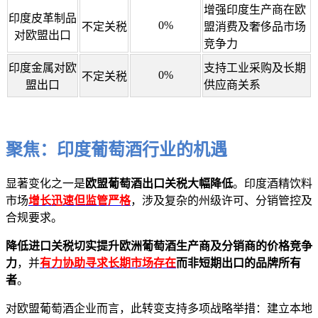
增强印度生产商在欧
印度皮革制品
0%
不定关税
盟消费及奢侈品市场
对欧盟出口
竞争力
印度金属对欧
支持工业采购及长期
0%
不定关税
盟出口
供应商关系
聚焦：印度葡萄酒行业的机遇
显著变化之一是
欧盟葡萄酒出口关税大幅降低
。印度酒精饮料
市场
增长迅速但监管严格
，涉及复杂的州级许可、分销管控及
合规要求。
降低进口关税切实提升欧洲葡萄酒生产商及分销商的价格竞争
力
，并
有力协助寻求长期市场存在
而非短期出口的品牌所有
者
。
对欧盟葡萄酒企业而言，此转变支持多项战略举措：建立本地