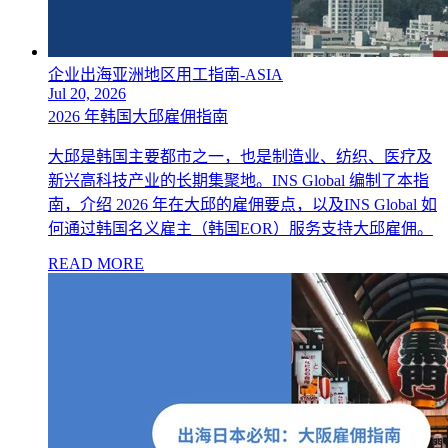
企业出海亚洲地区用工指南-ASIA
Jul 20, 2026
2026 年韩国大邱雇佣指南
大邱是韩国主要都市之一，也是制造业、纺织、医疗及
新兴高科技产业的长期集聚地。INS Global 编制了本指
南，介绍 2026 年在大邱的雇佣要点，以及INS Global 如
何通过韩国名义雇主（韩国EOR）服务支持大邱雇佣。
READ MORE