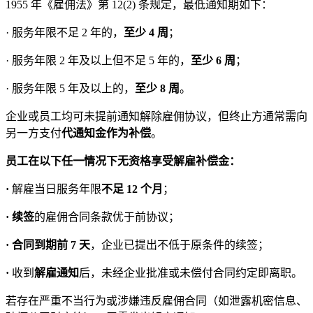
1955 年《雇佣法》第 12(2) 条规定，最低通知期如下：
· 服务年限不足 2 年的，
至少 4 周
；
· 服务年限 2 年及以上但不足 5 年的，
至少 6 周
；
· 服务年限 5 年及以上的，
至少 8 周
。
企业或员工均可未提前通知解除雇佣协议，但终止方通常需向
另一方支付
代通知金作为补偿
。
员工在以下任一情况下无资格享受解雇补偿金：
·
解雇当日服务年限
不足 12 个月
；
·
续签
的雇佣合同条款优于前协议；
·
合同到期前 7 天
，企业已提出不低于原条件的续签；
·
收到
解雇通知
后，未经企业批准或未偿付合同约定即离职。
若存在严重不当行为或涉嫌违反雇佣合同（如泄露机密信息、