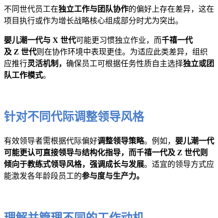
不同世代员工在
独立工作与团队协作
的偏好上存在差异，这在
项目执行或作为增长战略核心组成部分时尤为突出。
婴儿潮一代与 X 世代
可能更习惯独立作业，而
千禧一代
及 Z 世代
则在协作环境中表现更佳。为适应此类差异，组织
应推行
灵活机制，
确保员工可根据任务性质自主选择
独立或团
队工作模式
。
针对不同代际调整领导风格
有效领导者需根据代际偏好
调整领导策略
。例如，
婴儿潮一代
可能更认可直接领导与结构化指导，而千禧一代及 Z 世代则
倾向于教练式领导风格，强调成长与发展
。适宜的领导方式应
能激发各年龄段员工的
参与度与生产力。
理解并管理不同的工作动机