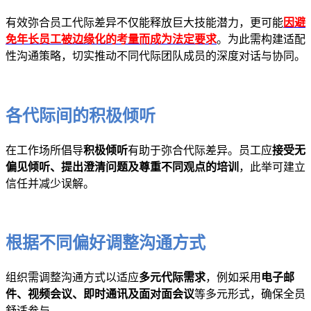
有效弥合员工代际差异不仅能释放巨大技能潜力，更可能
因避
免年长员工被边缘化的考量而成为法定要求
。为此需构建适配
性沟通策略，切实推动不同代际团队成员的深度对话与协同。
各代际间的积极倾听
在工作场所倡导
积极倾听
有助于弥合代际差异。员工应
接受无
偏见倾听、提出澄清问题及尊重不同观点的培训
，此举可建立
信任并减少误解。
根据不同偏好调整沟通方式
组织需调整沟通方式以适应
多元代际需求
，例如采用
电子邮
件、视频会议、即时通讯及面对面会议
等多元形式，确保全员
舒适参与。