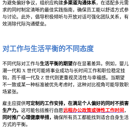
为避免偏好争议，组织应构建
多渠道沟通体系
，在适配多元需
求的同时制定清晰的最佳实践指南，确保员工能以舒适方式参
与讨论。此外，倡导积极倾听与开放对话可强化团队关系，有
效消除代际沟通壁垒。
对工作与生活平衡的不同态度
不同代际对工作与
生活平衡的期望
存在显著差异。例如，婴儿
潮一代和 X 世代可能将事业成功与长时间工作和职位稳定挂
钩，而千禧一代及 Z 世代则更重视灵活性与幸福感。当期望
不一致或某一种标准被优先考虑时，这种对比视角可能导致职
场紧张。
雇主应提供
可定制的工作安排，在满足个人偏好的同时不损害
生产力。
这可能包括推行自愿
远程办公政策或弹性工作时间
，
同时推广心理健康举措，
确保所有员工都能找到适合自身生活
方式的平衡。