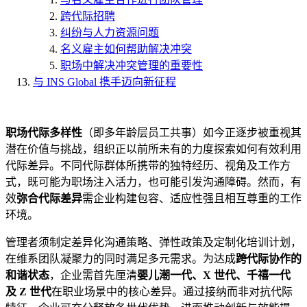
跨代际招聘
纠纷与人力资源问题
名义雇主如何帮助解决冲突
职场中解决冲突管理的重要性
与 INS Global 携手迈向新征程
职场代际多样性
（即多年龄层员工共事）如今正逐步被重视其
潜在价值与挑战，组织正以前所未有的力度探索如何有效利用
代际差异。不同代际群体所携带的独特经历、视角及工作方
式，既可能为职场注入活力，也可能引发沟通障碍。然而，有
效
弥合代际差异
需企业构建包容、适应性强且相互尊重的工作
环境。
管理者须制定差异化沟通策略、弹性政策及定制化培训计划，
在维系团队凝聚力的同时满足多元需求。为达成
跨代际协作的
和谐状态
，企业需首先厘清
婴儿潮一代、X 世代、千禧一代
及 Z 世代
在职业场景中的核心差异。通过接纳而非对抗代际