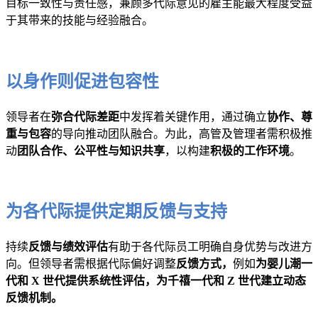
目标一致性与责任感，兼顾多代际意见的雇主能最大程度受益
于其带来的技能与经验融合。
以身作则促进包容性
领导者在
弥合代际差距
中发挥着关键作用，通过确立
协作、尊
重与包容
的导向推动团队融合。为此，高管及管理者需积极推
动
团队合作、公平性与知识共享
，以构建
积极的工作环境
。
为各代际提供定期反馈与支持
持续
反馈与绩效评估
有助于各代际员工明确自身优势与改进方
向。但领导者需根据代际偏好调整
反馈方式，
例如
为婴儿潮一
代和 X 世代提供系统性评估，为千禧一代和 Z 世代建立动态
反馈机制。