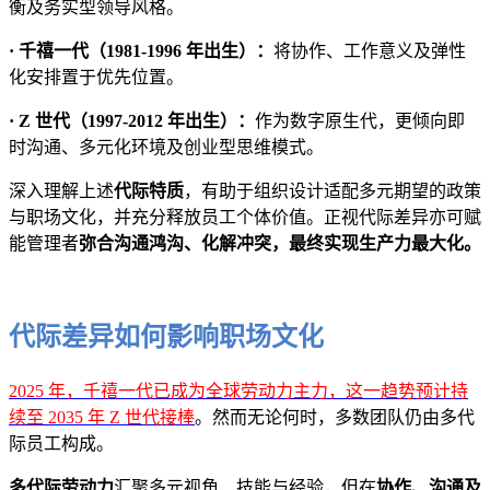
衡及务实型领导风格。
· 千禧一代（1981-1996 年出生）：
将协作、工作意义及弹性
化安排置于优先位置。
· Z 世代（1997-2012 年出生）：
作为数字原生代，更倾向即
时沟通、多元化环境及创业型思维模式。
深入理解上述
代际特质
，有助于组织设计适配多元期望的政策
与职场文化，并充分释放员工个体价值。正视代际差异亦可赋
能管理者
弥合沟通鸿沟、化解冲突，最终实现生产力最大化。
代际差异如何影响职场文化
2025 年，千禧一代已成为全球劳动力主力，这一趋势预计持
续至 2035 年 Z 世代接棒
。然而无论何时，多数团队仍由多代
际员工构成。
多代际劳动力
汇聚多元视角、技能与经验，但在
协作、沟通及