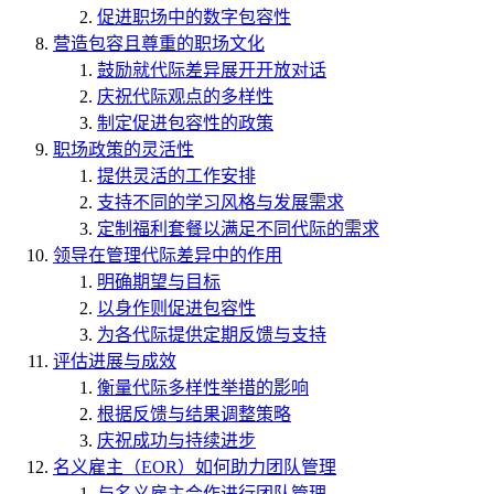
促进职场中的数字包容性
营造包容且尊重的职场文化
鼓励就代际差异展开开放对话
庆祝代际观点的多样性
制定促进包容性的政策
职场政策的灵活性
提供灵活的工作安排
支持不同的学习风格与发展需求
定制福利套餐以满足不同代际的需求
领导在管理代际差异中的作用
明确期望与目标
以身作则促进包容性
为各代际提供定期反馈与支持
评估进展与成效
衡量代际多样性举措的影响
根据反馈与结果调整策略
庆祝成功与持续进步
名义雇主（EOR）如何助力团队管理
与名义雇主合作进行团队管理