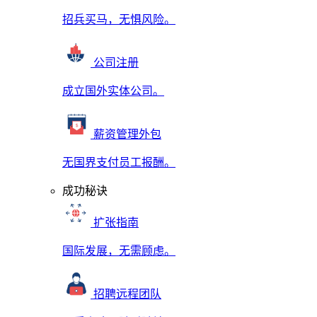
招兵买马，无惧风险。
公司注册
成立国外实体公司。
薪资管理外包
无国界支付员工报酬。
成功秘诀
扩张指南
国际发展，无需顾虑。
招聘远程团队