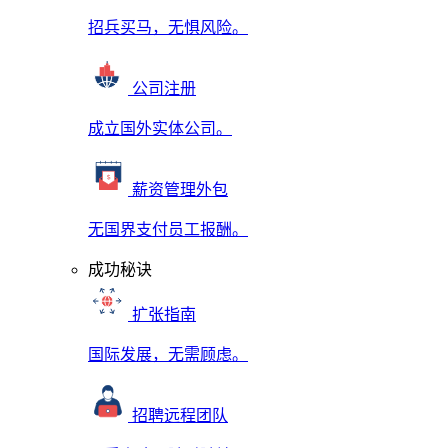
招兵买马，无惧风险。
公司注册
成立国外实体公司。
薪资管理外包
无国界支付员工报酬。
成功秘诀
扩张指南
国际发展，无需顾虑。
招聘远程团队