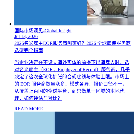
国际市场洞见-Global Insight
Jul 13, 2026
2026名义雇主EOR服务商哪家好？2026 全球雇佣服务商
选型完全指南
当企业决定在不设立海外实体的前提下出海雇人时，选
对名义雇主（EOR，Employer of Record）服务商，几乎
决定了这次全球化扩张的合规底线与体验上限。市场上
的 EOR 服务商数量众多、模式各异、报价口径不一，
从覆盖上百国的全球平台，到只做单一区域的本地代
理，如何评估与对比？
READ MORE