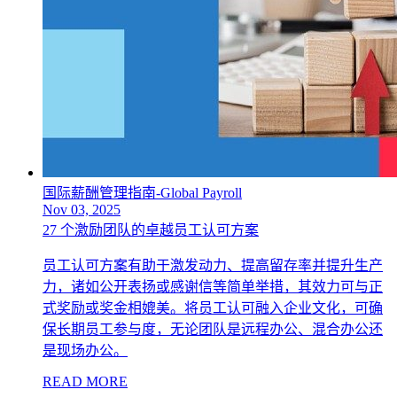
国际薪酬管理指南-Global Payroll
Nov 03, 2025
27 个激励团队的卓越员工认可方案
员工认可方案有助于激发动力、提高留存率并提升生产
力，诸如公开表扬或感谢信等简单举措，其效力可与正
式奖励或奖金相媲美。将员工认可融入企业文化，可确
保长期员工参与度，无论团队是远程办公、混合办公还
是现场办公。
READ MORE