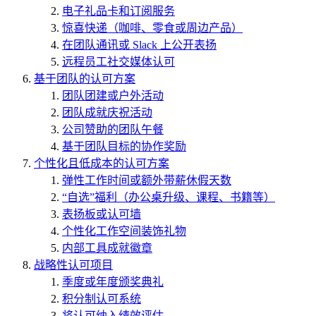
电子礼品卡和订阅服务
惊喜快递（咖啡、零食或周边产品）
在团队通讯或 Slack 上公开表扬
远程员工社交媒体认可
基于团队的认可方案
团队团建或户外活动
团队成就庆祝活动
公司赞助的团队午餐
基于团队目标的协作奖励
个性化且低成本的认可方案
弹性工作时间或额外带薪休假天数
“自选”福利（办公桌升级、课程、书籍等）
表扬板或认可墙
个性化工作空间装饰礼物
内部工具成就徽章
战略性认可项目
季度或年度颁奖典礼
积分制认可系统
将认可纳入绩效评估