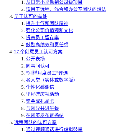
从日常小举动到公司级项目
适用于远程、混合和办公室团队的想法
员工认可的益处
提升士气和团队精神
强化公司价值观和文化
提高员工留存率
鼓励高绩效和责任感
27 个创意员工认可方案
公开表扬
同事间认可
“别样月度员工”评选
名人堂（实体或数字版）
个性化感谢信
里程碑庆祝活动
奖金或礼品卡
与领导共进午餐
在领英发布赞扬帖
远程团队的认可方案
通过视频通话进行虚拟鼓掌