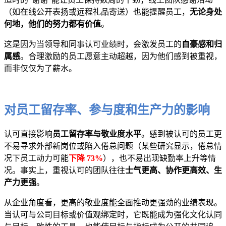
（如在线公开表扬或远程礼品寄送）也能提醒员工，
无论身处
何地，他们的努力都有价值
。
这是因为当领导和同事认可业绩时，会激发员工的
自豪感和归
属感
。合理激励的员工愿意主动超越，因为他们感到被重视，
而非仅仅为了薪水。
对员工留存率、参与度和生产力的影响
认可直接影响
员工留存率与敬业度水平
。感到被认可的员工更
不易寻求外部新岗位或陷入倦怠问题（某些研究显示，倦怠情
况下员工动力可能
下降 73%
），也不易出现缺勤率上升等情
况。事实上，重视认可的团队往往
士气更高、协作更高效、生
产力更强
。
从企业角度看，更高的敬业度能全面推动更强劲的业绩表现。
当认可与公司目标或价值观绑定时，它既能成为强化文化认同