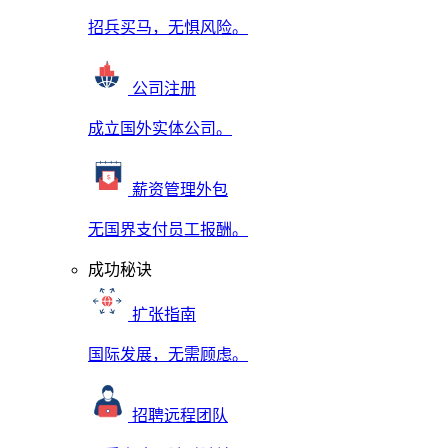
招兵买马，无惧风险。
公司注册
成立国外实体公司。
薪资管理外包
无国界支付员工报酬。
成功秘诀
扩张指南
国际发展，无需顾虑。
招聘远程团队