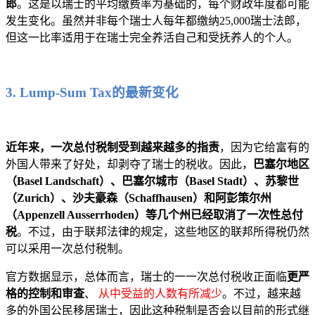
郎
。这是以瑞士的平均缴费率为基础的，每个财政年度都可能
发生变化。虽然并非每个瑞士人每年都缴纳25,000瑞士法郎，
但这一比率适用于在瑞士完全养活自己和受抚养人的个人。
3. Lump-Sum Tax的最新变化
近年来，一次总付税制受到越来越多的指责
，因为它给富有的
外国人带来了好处，却剥夺了瑞士的税收。因此，
巴塞尔地区
（Basel Landschaft）、巴塞尔城市（Basel Stadt）、苏黎世
（Zurich）、沙夫豪森（Schaffhausen）和阿彭策尔州
（Appenzell Ausserrhoden）等几个州已经取消了一次性总付
税
。不过，由于联邦法律的规定，这些地区的联邦所得税仍然
可以采用一次总付税制。
官方数据显示，总体而言，瑞士的一一次总付税收正面临
更严
格的控制和审查
、
从中受益的人数有所减少
。不过，越来越
多的外国公民移居瑞士，因此这种税制是否会以目前的形式继