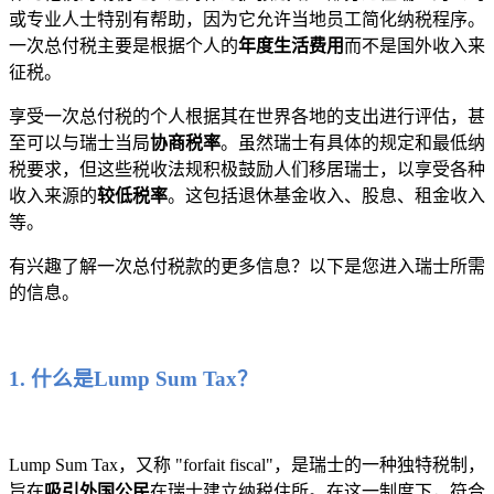
或专业人士特别有帮助，因为它允许当地员工简化纳税程序。
一次总付税主要是根据个人的
年度生活费用
而不是国外收入来
征税。
享受一次总付税的个人根据其在世界各地的支出进行评估，甚
至可以与瑞士当局
协商税率
。虽然瑞士有具体的规定和最低纳
税要求，但这些税收法规积极鼓励人们移居瑞士，以享受各种
收入来源的
较低税率
。这包括退休基金收入、股息、租金收入
等。
有兴趣了解一次总付税款的更多信息？以下是您进入瑞士所需
的信息。
1. 什么是Lump Sum Tax？
Lump Sum Tax，又称 "forfait fiscal"，是瑞士的一种独特税制，
旨在
吸引外国公民
在瑞士建立纳税住所。在这一制度下，符合