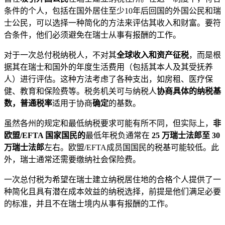
条件的个人，包括在国外居住至少10年后回国的外国公民和瑞
士公民，可以选择一种简化的方法来评估其收入和财富。要符
合条件，他们必须避免在瑞士从事有报酬的工作。
对于一次总付税纳税人，不对其
全球收入和资产征税
，而是根
据其在瑞士和国外的年度生活费用（包括其本人及其受抚养
人）进行评估。这种方法考虑了各种支出，如房租、医疗保
健、教育和保险费等。税务机关可与纳税人
协商具体的纳税基
数，普通税率
适用于协商
确定
的基数。
虽然各州的规定和最低纳税要求可能有所不同，但实际上，
非
欧盟/EFTA 国家国民的
最低年税负通常在
25 万瑞士法郎至 30
万瑞士法郎
左右。欧盟/EFTA成员国国民的税基可能较低。此
外，瑞士通常还需要缴纳社会保险费。
一次总付税为希望在瑞士建立纳税居住地的合格个人提供了一
种简化且具有潜在成本效益的纳税选择，前提是他们满足必要
的标准，并且不在瑞士境内从事有报酬的工作。