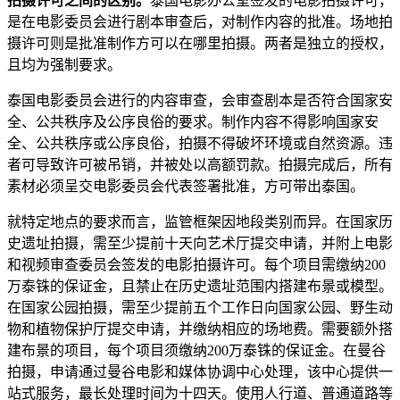
拍摄许可之间的区别。
泰国电影办公室签发的电影拍摄许可，
是在电影委员会进行剧本审查后，对制作内容的批准。场地拍
摄许可则是批准制作方可以在哪里拍摄。两者是独立的授权，
且均为强制要求。
泰国电影委员会进行的内容审查，会审查剧本是否符合国家安
全、公共秩序及公序良俗的要求。制作内容不得影响国家安
全、公共秩序或公序良俗，拍摄不得破坏环境或自然资源。违
者可导致许可被吊销，并被处以高额罚款。拍摄完成后，所有
素材必须呈交电影委员会代表签署批准，方可带出泰国。
就特定地点的要求而言，监管框架因地段类别而异。在国家历
史遗址拍摄，需至少提前十天向艺术厅提交申请，并附上电影
和视频审查委员会签发的电影拍摄许可。每个项目需缴纳200
万泰铢的保证金，且禁止在历史遗址范围内搭建布景或模型。
在国家公园拍摄，需至少提前五个工作日向国家公园、野生动
物和植物保护厅提交申请，并缴纳相应的场地费。需要额外搭
建布景的项目，每个项目须缴纳200万泰铢的保证金。在曼谷
拍摄，申请通过曼谷电影和媒体协调中心处理，该中心提供一
站式服务，最长处理时间为十四天。使用人行道、普通道路等