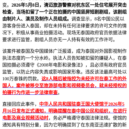
变。
2026年5月8日，清迈旅游警察对杭东区一处住宅展开突击
检查，当场扣留了一个正在拍摄的中国竖屏短剧剧组，该剧组
由制片人、演员及制作人员组成。
调查显示，8名中国公民以
游客身份进入泰国，却在未持有任何法律要求的许可文件的情
况下，积极从事商业拍摄活动。现场无泰国政府官员依据法律
要求进行监管，剧组人员亦无一人持有有效的工作许可。
该案件被泰国及中国媒体广泛报道，成为泰国对外国影视制作
执法态度的一个分水岭。执法人员告知被扣留的嫌疑人，在泰
国拍摄必须遵守《2008年电影和录像法》，且必须有政府官员
监管，以防止内容失真或影响国家形象。违反该法最高可处以
100万泰铢的罚款。
这8人随后被指控为未经许可在泰工作的外
国人，案件被移交至旅游部电影和视频委员会，就未经授权的
拍摄行为作进一步法律审查
。
直接回应此事件，
中华人民共和国驻泰王国大使馆于2026年5
月16日发布正式通知，明确提醒在泰中国公民和组织，在进行
电影及商业视频活动时
，务必严格遵守泰国法律法规。使馆的
通知具有特别分量，因为它明确提到了在东南亚迅速扩散的新