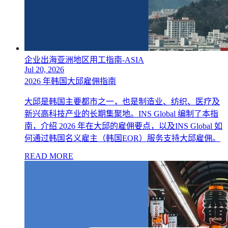
企业出海亚洲地区用工指南-ASIA
Jul 20, 2026
2026 年韩国大邱雇佣指南
大邱是韩国主要都市之一，也是制造业、纺织、医疗及
新兴高科技产业的长期集聚地。INS Global 编制了本指
南，介绍 2026 年在大邱的雇佣要点，以及INS Global 如
何通过韩国名义雇主（韩国EOR）服务支持大邱雇佣。
READ MORE