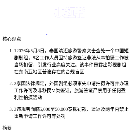
核心观点
1
2026年5月8日，泰国清迈旅游警察突击查处一个中国短
剧剧组，8名工作人员因持旅游签证非法从事拍摄工作被
当场扣留，引发行业高度关注。该事件暴露出影视剧组
在东南亚地区普遍存在的合规盲区
2
泰国法律规定，外国剧组必须事先申请拍摄许可并办理
工作许可及非移民M类签证，旅游签证严禁用于任何盈
利性拍摄活动
3
违规者面临5,000至50,000泰铢罚款、遣返及两年内禁止
重新申请工作许可等处罚
摘要