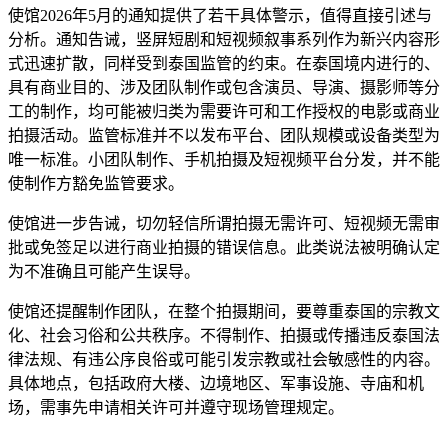
使馆2026年5月的通知提供了若干具体警示，值得直接引述与
分析。通知告诫，竖屏短剧和短视频叙事系列作为新兴内容形
式迅速扩散，同样受到泰国监管的约束。在泰国境内进行的、
具有商业目的、涉及团队制作或包含演员、导演、摄影师等分
工的制作，均可能被归类为需要许可和工作授权的电影或商业
拍摄活动。监管标准并不以发布平台、团队规模或设备类型为
唯一标准。小团队制作、手机拍摄及短视频平台分发，并不能
使制作方豁免监管要求。
使馆进一步告诫，切勿轻信所谓拍摄无需许可、短视频无需审
批或免签足以进行商业拍摄的错误信息。此类说法被明确认定
为不准确且可能产生误导。
使馆还提醒制作团队，在整个拍摄期间，要尊重泰国的宗教文
化、社会习俗和公共秩序。不得制作、拍摄或传播违反泰国法
律法规、有违公序良俗或可能引发宗教或社会敏感性的内容。
具体地点，包括政府大楼、边境地区、军事设施、寺庙和机
场，需事先申请相关许可并遵守现场管理规定。