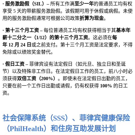
· 服务激励假（SIL）–
所有工作满
至少一年
的普通员工均有权
享受 5 天的带薪服务激励假。该假期可用于休假或病假。未使
用的服务激励假通常可根据公司政策
折算为现金
。
· 第十三个月工资 –
每位普通员工均有权获得相当于其
基本年
薪十二分之一（1/12）的第十三个月工资
。这必须在
每
年 12 月 24 日
或之前支付。第十三个月工资是法定要求，不得
免除或以绩效奖金替代。
· 假日工资 –
菲律宾设有法定假日（如元旦、独立日和圣诞
节）以及特殊非工作日。在法定假日工作的员工，前八小时必
须获得
双倍工资（200%）
。即使未在法定假日出勤的员工，
只要在前一个工作日出勤或请假，仍有权获得
100%
的日工
资。
社会保障系统（SSS）、菲律宾健康保险
（PhilHealth）和住房互助发展计划