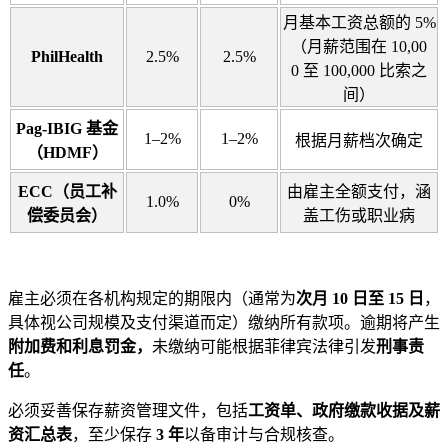
月基本工资总额的 5%
（月薪范围在 10,00
PhilHealth
2.5%
2.5%
0 至 100,000 比索之
间）
Pag-IBIG 基金
1–2%
1–2%
根据月薪档次确定
（HDMF）
ECC（员工补
由雇主全额支付，涵
1.0%
0%
偿委员会）
盖工伤或职业病
雇主必须在各机构规定的期限内（通常为
次月 10 日至 15 日
，
具体视公司规模及支付渠道而定）缴纳所有款项。逾期将产生
附加费和利息罚金，
未缴纳可能根据菲律宾法律引发
刑事责
任
。
必须妥善保存薪资管理文件，包括
工资单、政府缴款收据及薪
资汇总表
，至少保存
3 年
以备审计与合规核查。