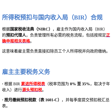
所得税预扣与国内收入局（BIR）合规
根据
国家税收法典（NIRC）
，雇主作为国内收入局（BIR）
的
预扣代理人
，负责管理所有必需的税务流程，包括按规定
正
确申报相关表格
。
这意味着雇主需负责直接扣除员工个人所得税并向政府缴纳。
雇主主要税务义务
·
根据 BIR
累进所得税表
（税率范围为
0% 至 35%
，取决于年
收入）进行
源头预扣税
。
·
按月缴纳预扣税款（表 1601-C）
，并每季度提交预扣税汇总
表。