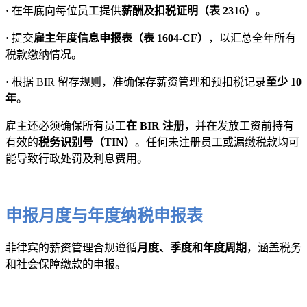
·
在年底向每位员工提供
薪酬及扣税证明（表 2316）
。
·
提交
雇主年度信息申报表（表 1604-CF）
，以汇总全年所有
税款缴纳情况。
·
根据 BIR 留存规则，准确保存薪资管理和预扣税记录
至少 10
年
。
雇主还必须确保所有员工
在 BIR 注册
，并在发放工资前持有
有效的
税务识别号（TIN）
。任何未注册员工或漏缴税款均可
能导致行政处罚及利息费用。
申报月度与年度纳税申报表
菲律宾的薪资管理合规遵循
月度、季度和年度周期
，涵盖税务
和社会保障缴款的申报。