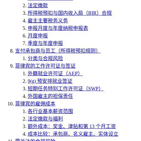
法定缴款
所得税预扣与国内收入局（BIR）合规
雇主主要税务义务
申报月度与年度纳税申报表
月度申报
季度与年度申报
支付承包商与员工（所得税预扣规则）
分类与合规风险
菲律宾的工作许可证与签证
外籍就业许可证（AEP）
9(g) 预安排就业签证
短期任务特别工作许可证（SWP）
外国雇主的担保责任
菲律宾的雇佣成本
各行业基本薪资范围
法定缴款与福利
额外成本：奖金、津贴和第 13 个月工资
成本比较：承包商、名义雇主、实体设立