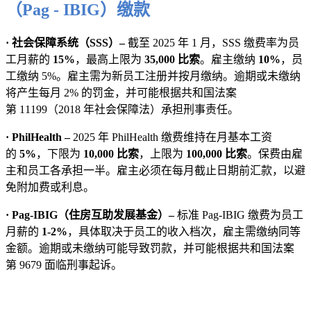
（Pag - IBIG）缴款
· 社会保障系统（SSS）–
截至 2025 年 1 月，SSS 缴费率为员
工月薪的
15%
，最高上限为
35,000 比索
。雇主缴纳
10%
，员
工缴纳 5%。雇主需为新员工注册并按月缴纳。逾期或未缴纳
将产生每月 2% 的罚金，并可能根据共和国法案
第 11199（2018 年社会保障法）承担刑事责任。
· PhilHealth –
2025 年 PhilHealth 缴费维持在月基本工资
的
5%
，下限为
10,000 比索
，上限为
100,000 比索
。保费由雇
主和员工各承担一半。雇主必须在每月截止日期前汇款，以避
免附加费或利息。
· Pag-IBIG（住房互助发展基金）–
标准 Pag-IBIG 缴费为员工
月薪的
1-2%
，具体取决于员工的收入档次，雇主需缴纳同等
金额。逾期或未缴纳可能导致罚款，并可能根据共和国法案
第 9679 面临刑事起诉。