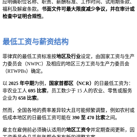
应明确职位名称、职责、薪酬标准、工作时间、试用期条款、
福利及解雇条款。
书面文件可最大限度减少争议，并在审计或
检查中证明合规性
。
最低工资与薪资结构
菲律宾的最低工资标准按
地区及行业
设定，由国家工资与生产
力委员会（NWPC）及相应的地区三方工资与生产力委员会
（RTWPBs）确定。
以
2025 年中期
为例，
国家首都区（NCR）
的日最低工资为：
非农业工人
695 比索
，员工数少于 15 人的农业、零售或服务
企业为
658 比索
。
然而，全国各地的费率差异较大且可能频繁调整，例如农村或
低成本地区的日最低工资可能在
390 至 470 比索
之间。
雇主在雇佣前必须确认适用的
地区工资令
并定期查阅更新，因