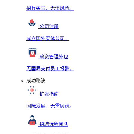
招兵买马，无惧风险。
公司注册
成立国外实体公司。
薪资管理外包
无国界支付员工报酬。
成功秘诀
扩张指南
国际发展，无需顾虑。
招聘远程团队