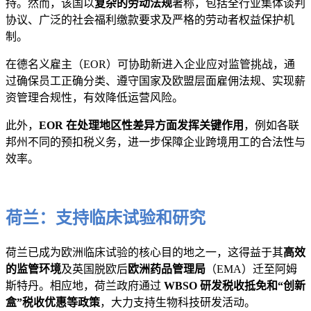
持。然而，该国以
复杂的劳动法规
著称，包括全行业集体谈判
协议、广泛的社会福利缴款要求及严格的劳动者权益保护机
制。
在德名义雇主（EOR）可协助新进入企业应对监管挑战，通
过确保员工正确分类、遵守国家及欧盟层面雇佣法规、实现薪
资管理合规性，有效降低运营风险。
此外，
EOR 在处理地区性差异方面发挥关键作用
，例如各联
邦州不同的预扣税义务，进一步保障企业跨境用工的合法性与
效率。
荷兰：支持临床试验和研究
荷兰已成为欧洲临床试验的核心目的地之一，这得益于其
高效
的监管环境
及英国脱欧后
欧洲药品管理局
（EMA）迁至阿姆
斯特丹。相应地，荷兰政府通过
WBSO 研发税收抵免和“创新
盒”税收优惠等政策
，大力支持生物科技研发活动。