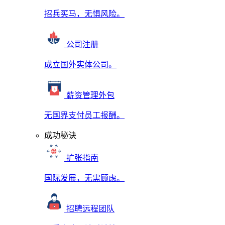
招兵买马，无惧风险。
公司注册
成立国外实体公司。
薪资管理外包
无国界支付员工报酬。
成功秘诀
扩张指南
国际发展，无需顾虑。
招聘远程团队