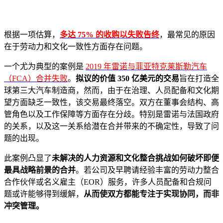
根据一项估算，
多达 75% 的收购以失败告终
，最常见的原因
在于劳动力和文化一致性方面存在问题。
一个尤为典型的案例是
2019 年雷诺与菲亚特克莱斯勒汽车
（FCA）合并失败
。
拟议的价值 350 亿美元的交易
旨在打造全
球第三大汽车制造商，然而，由于在治理、人员配备和文化期
望方面缺乏一致性，该交易最终落空。双方在董事会结构、高
管角色以及工作保障等方面存在分歧。特别是雷诺与法国政府
的关系，以及这一关系给潜在合并带来的不确定性，导致了问
题的出现。
此案例凸显了
未解决的人力资源和文化整合挑战如何破坏即便
最具战略前景的合并
。若公司及早聘请经验丰富的劳动力整合
合作伙伴或名义雇主（EOR）服务，许多人员配备和合规问
题或许能够得到缓解，
从而使双方都能专注于实现协同，而非
冲突管理。