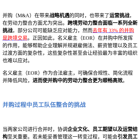
并购（M&A）在带来
战略机遇
的同时，也带来了
运营挑战
，
在劳动力整合方面尤为突出。
跨境劳动力整合面临一系列全新
挑战
，部分公司可能缺乏应对能力，然而
去年有 33% 的并购
是跨境交易
。正因如此，名义雇主（EOR）在并购中所发挥
的作用，能够帮助企业理解并规避雇佣法、薪资管理以及员工
过渡方面的复杂性，这些复杂性甚至会让经验最为丰富的组织
也难以应对。
名义雇主（EOR）作为合法雇主，可确保合规性、简化流程
并降低风险，
进而使并购中的劳动力整合更为顺畅高效
。
并购过程中员工队伍整合的挑战
当两家公司进行合并时，协调
企业文化、员工期望以及运营结
构
至关重要。若未能妥善管理这一转变过程，可能会
引发员工