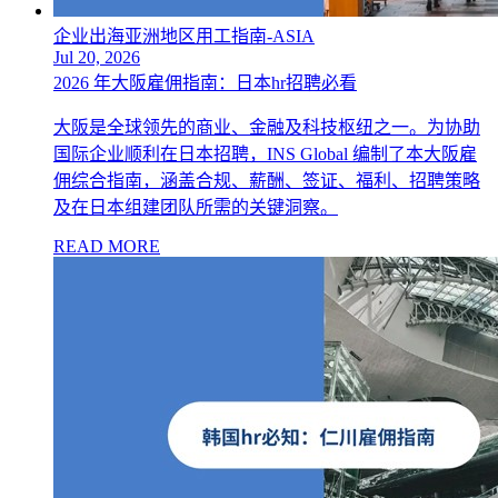
企业出海亚洲地区用工指南-ASIA
Jul 20, 2026
2026 年大阪雇佣指南：日本hr招聘必看
大阪是全球领先的商业、金融及科技枢纽之一。为协助
国际企业顺利在日本招聘，INS Global 编制了本大阪雇
佣综合指南，涵盖合规、薪酬、签证、福利、招聘策略
及在日本组建团队所需的关键洞察。
READ MORE