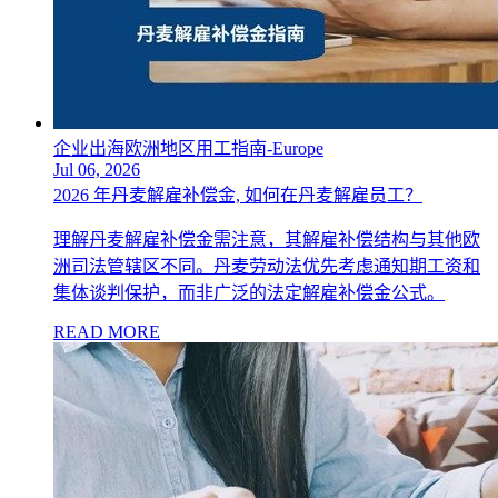
企业出海欧洲地区用工指南-Europe
Jul 06, 2026
2026 年丹麦解雇补偿金, 如何在丹麦解雇员工？
理解丹麦解雇补偿金需注意，其解雇补偿结构与其他欧
洲司法管辖区不同。丹麦劳动法优先考虑通知期工资和
集体谈判保护，而非广泛的法定解雇补偿金公式。
READ MORE