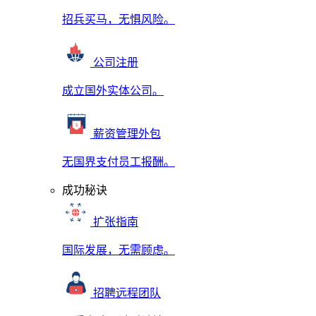
招兵买马，无惧风险。
公司注册
成立国外实体公司。
薪资管理外包
无国界支付员工报酬。
成功秘诀
扩张指南
国际发展，无需顾虑。
招聘远程团队