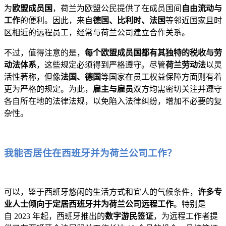
为
欧盟成员国
，荷兰为欧盟公民提供了在成员国间
自由流动与
工作
的便利。因此，来自
德国、比利时、法国
等邻近国家且时
区相近的远程员工，经常与荷兰公司建立合作关系。
不过，值得注意的是，
每个欧盟成员国都有其独特的税收与劳
动法体系
，这些规定必须得到严格遵守。尽管
荷兰劳动法
以灵
活性著称，但像
法国、德国
等国家在员工权益保障方面则有着
更为严格的规定。为此，
雇主与雇员
双方均需密切关注并遵守
各自所在地的法律法规，以免陷入法律纠纷，增加不必要的复
杂性。
我能否居住在西班牙并为荷兰公司工作？
可以，鉴于西班牙悠闲的生活方式和宜人的气候条件，
许多专
业人士倾向于定居西班牙并为荷兰公司远程工作
。特别是
自 2023 年起，西班牙推出的
数字游民签证
，为远程工作者提