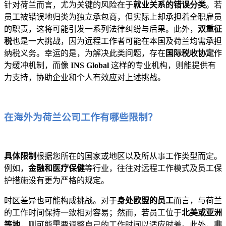
针对荷兰而言，尤为关键的风险在于
就业关系的错误分类
。若
员工被错误地归类为独立承包商，但实际上却承担着全职雇员
的职责，这将可能引发一系列法律纠纷与后果。此外，
双重征
税
也是一大挑战，因为远程工作者可能在本国及荷兰均需承担
纳税义务。幸运的是，为解决此类问题，存在
国际税收协定
作
为缓冲机制，而像
INS Global
这样的专业机构，则能提供有
力支持，协助企业和个人有效应对上述挑战。
在海外为荷兰公司工作有哪些限制？
具体限制
根据您所在的国家或地区以及所从事工作类型而定。
例如，
金融和医疗保健
等行业，往往对远程工作模式及员工保
护措施设有更为严格的规定。
时区差异也可能构成挑战。对于
身处欧盟的员工
而言，与荷兰
的工作时间保持一致相对容易；然而，若员工位于
北美或亚洲
等地
，则可能需要调整自己的工作时间以适应时差。此外，
非