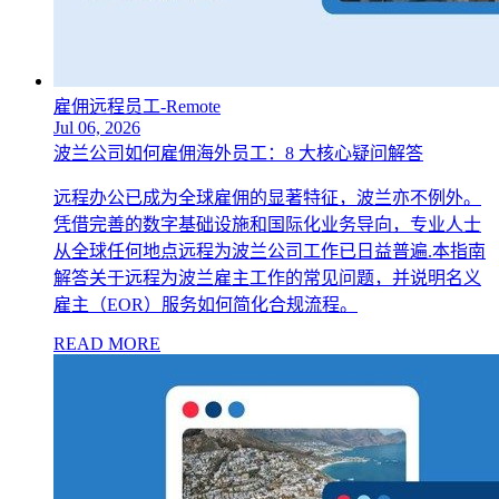
雇佣远程员工-Remote
Jul 06, 2026
波兰公司如何雇佣海外员工：8 大核心疑问解答
远程办公已成为全球雇佣的显著特征，波兰亦不例外。
凭借完善的数字基础设施和国际化业务导向，专业人士
从全球任何地点远程为波兰公司工作已日益普遍.本指南
解答关于远程为波兰雇主工作的常见问题，并说明名义
雇主（EOR）服务如何简化合规流程。
READ MORE