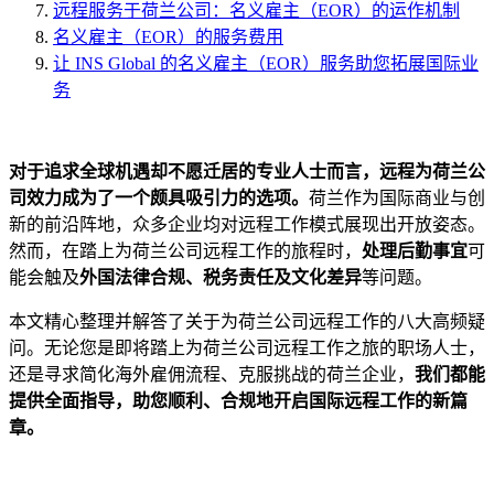
远程服务于荷兰公司：名义雇主（EOR）的运作机制
名义雇主（EOR）的服务费用
让 INS Global 的名义雇主（EOR）服务助您拓展国际业
务
对于追求全球机遇却不愿迁居的专业人士而言，远程为荷兰公
司效力成为了一个颇具吸引力的选项。
荷兰作为国际商业与创
新的前沿阵地，众多企业均对远程工作模式展现出开放姿态。
然而，在踏上为荷兰公司远程工作的旅程时，
处理后勤事宜
可
能会触及
外国法律合规、税务责任及文化差异
等问题。
本文精心整理并解答了关于为荷兰公司远程工作的八大高频疑
问。无论您是即将踏上为荷兰公司远程工作之旅的职场人士，
还是寻求简化海外雇佣流程、克服挑战的荷兰企业，
我们都能
提供全面指导，助您顺利、合规地开启国际远程工作的新篇
章。