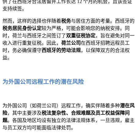
供了在西班牙合法居留并工作长达 12 个月的机会，且该签证
支持续签。
然而，这样的选择也伴随着
税务
与居住方面的考量。西班牙的
税务居民身份认定
较为严格，可能会影响您的纳税安排。同
时，荷兰与西班牙之间签订了
双重征税协定
，旨在避免对同一
收入进行重复征税。因此，
荷兰公司
在西班牙招聘远程员工
时，务必确保遵守
西班牙的劳动法规
，以保障双方的合法权
益。
为外国公司远程工作的潜在风险
为外国公司（如荷兰公司）远程工作，确实伴随着多种
潜在风
险
，其中主要涉及
税法复杂性、合规难题及员工权益保障问
题
。各国及地区均设有独立的法律法规体系，一旦违规，雇主
与员工双方均可能面临法律处罚。