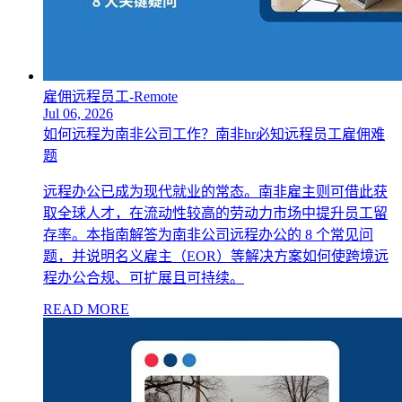
雇佣远程员工-Remote
Jul 06, 2026
如何远程为南非公司工作？南非hr必知远程员工雇佣难
题
远程办公已成为现代就业的常态。南非雇主则可借此获
取全球人才，在流动性较高的劳动力市场中提升员工留
存率。本指南解答为南非公司远程办公的 8 个常见问
题，并说明名义雇主（EOR）等解决方案如何使跨境远
程办公合规、可扩展且可持续。
READ MORE