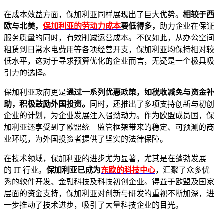
在成本效益方面，保加利亚同样展现出了巨大优势。
相较于西
欧与北美，
保加利亚的劳动力成本
要低得多，
助力企业在保证
服务质量的同时，有效削减运营成本。不仅如此，从办公空间
租赁到日常水电费用等各项经营开支，保加利亚均保持相对较
低水平，这对于寻求预算优化的企业而言，无疑是一个极具吸
引力的选择。
保加利亚政府更是
通过一系列优惠政策，如税收减免与资金补
助，积极鼓励外国投资。
同时，还推出了多项支持创新与初创
企业的计划，为企业发展注入强劲动力。作为欧盟成员国，保
加利亚还享受到了欧盟统一监管框架带来的稳定、可预测的商
业环境，为外国投资者提供了坚实的法律保障。
在技术领域，保加利亚的进步尤为显著，尤其是在蓬勃发展
的 IT 行业。
保加利亚已成为
东欧的科技中心
，汇聚了众多优
秀的软件开发、金融科技及科技初创企业。得益于欧盟及国家
层面的资金支持，保加利亚对创新与研发的重视不断加深，进
一步推动了技术进步，吸引了大量科技企业的目光。