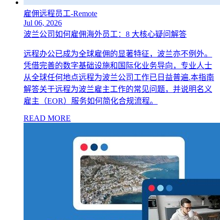
雇佣远程员工-Remote
Jul 06, 2026
波兰公司如何雇佣海外员工：8 大核心疑问解答
远程办公已成为全球雇佣的显著特征，波兰亦不例外。
凭借完善的数字基础设施和国际化业务导向，专业人士
从全球任何地点远程为波兰公司工作已日益普遍.本指南
解答关于远程为波兰雇主工作的常见问题，并说明名义
雇主（EOR）服务如何简化合规流程。
READ MORE