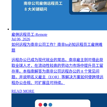
雇佣远程员工-Remote
Jul 06, 2026
如何远程为南非公司工作？南非hr必知远程员工雇佣难
题
远程办公已成为现代就业的常态。南非雇主则可借此获
取全球人才，在流动性较高的劳动力市场中提升员工留
存率。本指南解答为南非公司远程办公的 8 个常见问
题，并说明名义雇主（EOR）等解决方案如何使跨境远
程办公合规、可扩展且可持续。
READ MORE