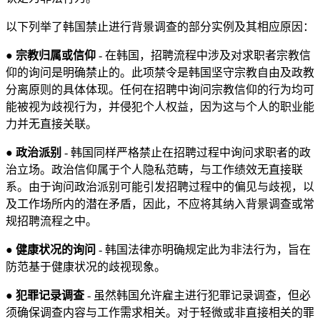
以下列举了韩国禁止进行背景调查的部分实例及其相应原因：
●
宗教归属或信仰
- 在韩国，招聘流程中涉及对求职者宗教信
仰的询问是明确禁止的。此项禁令是韩国坚守宗教自由及政教
分离原则的具体体现。任何在招聘中询问宗教信仰的行为均可
能被视为歧视行为，并侵犯个人权益，因为这与个人的职业能
力并无直接关联。
●
政治派别
- 韩国同样严格禁止在招聘过程中询问求职者的政
治立场。政治信仰属于个人隐私范畴，与工作绩效无直接联
系。由于询问政治派别可能引发招聘过程中的偏见与歧视，以
及工作场所内的潜在矛盾，因此，不应将其纳入背景调查或常
规招聘流程之中。
●
健康状况的询问
- 韩国法律亦明确规定此为非法行为，旨在
防范基于健康状况的歧视现象。
●
犯罪记录调查
- 虽然韩国允许雇主进行犯罪记录调查，但必
须确保调查内容与工作需求相关。对于轻微或非直接相关的罪