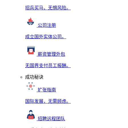
招兵买马，无惧风险。
公司注册
成立国外实体公司。
薪资管理外包
无国界支付员工报酬。
成功秘诀
扩张指南
国际发展，无需顾虑。
招聘远程团队