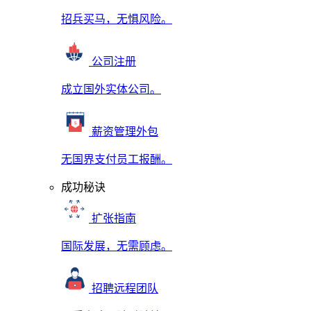
招兵买马，无惧风险。
公司注册
成立国外实体公司。
薪资管理外包
无国界支付员工报酬。
成功秘诀
扩张指南
国际发展，无需顾虑。
招聘远程团队