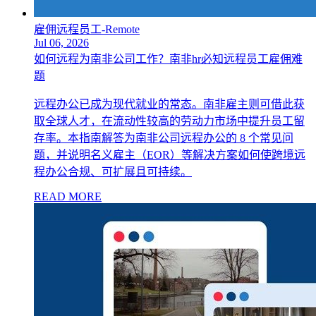
雇佣远程员工-Remote
Jul 06, 2026
如何远程为南非公司工作？南非hr必知远程员工雇佣难
题
远程办公已成为现代就业的常态。南非雇主则可借此获
取全球人才，在流动性较高的劳动力市场中提升员工留
存率。本指南解答为南非公司远程办公的 8 个常见问
题，并说明名义雇主（EOR）等解决方案如何使跨境远
程办公合规、可扩展且可持续。
READ MORE