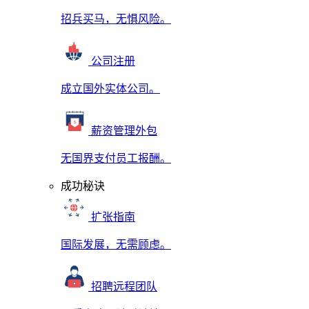
招兵买马，无惧风险。
公司注册
成立国外实体公司。
薪资管理外包
无国界支付员工报酬。
成功秘诀
扩张指南
国际发展，无需顾虑。
招聘远程团队