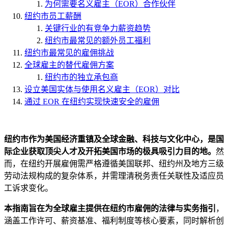
为何需要名义雇主（EOR）合作伙伴
纽约市员工薪酬
关键行业的有竞争力薪资趋势
纽约市最常见的额外员工福利
纽约市最常见的雇佣挑战
全球雇主的替代雇佣方案
纽约市的独立承包商
设立美国实体与使用名义雇主（EOR）对比
通过 EOR 在纽约实现快速安全的雇佣
纽约市作为美国经济重镇及全球金融、科技与文化中心，是国
际企业获取顶尖人才及开拓美国市场的极具吸引力目的地。
然
而，在纽约开展雇佣需严格遵循美国联邦、纽约州及地方三级
劳动法规构成的复杂体系，并需理清税务责任关联性及适应员
工诉求变化。
本指南旨在为全球雇主提供在纽约市雇佣的法律与实务指引
，
涵盖工作许可、薪资基准、福利制度等核心要素，同时解析创