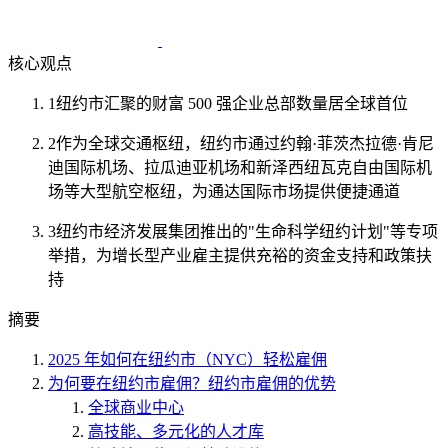
核心观点
1
纽约市汇聚的财富 500 强企业总部数量居全球首位
2
作为全球交通枢纽，纽约市通过约翰·菲茨杰拉德·肯尼
迪国际机场、拉瓜迪亚机场和新泽西纽瓦克自由国际机
场等大型航空枢纽，为通达国际市场提供便捷通道
3
纽约市经济发展集团推出的"生命科学纽约计划"等专项
举措，为增长型产业雇主提供充裕的资金支持和政策扶
持
摘要
2025 年如何在纽约市（NYC）轻松雇佣
为何要在纽约市雇佣？纽约市雇佣的优势
全球商业中心
高技能、多元化的人才库