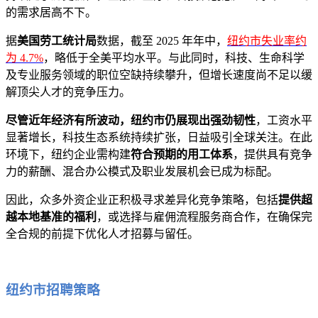
的需求居高不下。
据
美国劳工统计局
数据，截至 2025 年年中，
纽约市失业率约
为 4.7%
，略低于全美平均水平。与此同时，科技、生命科学
及专业服务领域的职位空缺持续攀升，但增长速度尚不足以缓
解顶尖人才的竞争压力。
尽管近年经济有所波动，纽约市仍展现出强劲韧性
，工资水平
显著增长，科技生态系统持续扩张，日益吸引全球关注。在此
环境下，纽约企业需构建
符合预期的用工体系
，提供具有竞争
力的薪酬、混合办公模式及职业发展机会已成为标配。
因此，众多外资企业正积极寻求差异化竞争策略，包括
提供超
越本地基准的福利
，或选择与雇佣流程服务商合作，在确保完
全合规的前提下优化人才招募与留任。
纽约市招聘策略