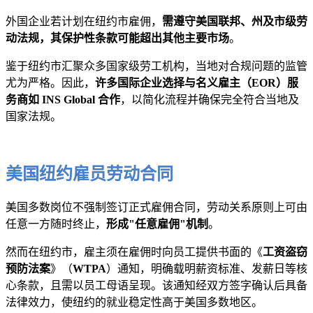
外国企业若计划在纽约市雇佣，
需遵守美国联邦、州及市级劳
动法规，其保护性条款可能超出其他主要市场
。
鉴于纽约市汇聚众多国家级劳工机构，当地对合规问题的监管
尤为严格。因此，
许多国际企业选择与名义雇主（EOR）服
务商如 INS Global 合作
，以简化流程并确保完全符合当地及
国家法规。
美国纽约雇员劳动合同
美国多数岗位不强制签订正式雇佣合同，劳动关系原则上可由
任意一方随时终止，
形成"任意雇佣"机制
。
然而在纽约市，雇主须在雇佣时向员工提供书面的《
工资盗窃
预防法案
》（
WTPA
）通知，明确载明薪资标准、发薪日等核
心条款，且需以员工母语呈现。该通知经双方签字确认后具备
法律效力，使纽约的就业稳定性高于美国多数地区。