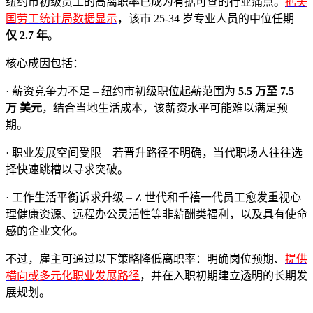
纽约市初级员工的高离职率已成为有据可查的行业痛点。
据美
国劳工统计局数据显示
，该市 25-34 岁专业人员的中位任期
仅 2.7 年
。
核心成因包括：
· 薪资竞争力不足 – 纽约市初级职位起薪范围为
5.5 万至 7.5
万 美元
，结合当地生活成本，该薪资水平可能难以满足预
期。
· 职业发展空间受限 – 若晋升路径不明确，当代职场人往往选
择快速跳槽以寻求突破。
· 工作生活平衡诉求升级 – Z 世代和千禧一代员工愈发重视心
理健康资源、远程办公灵活性等非薪酬类福利，以及具有使命
感的企业文化。
不过，雇主可通过以下策略降低离职率：明确岗位预期、
提供
横向或多元化职业发展路径
，并在入职初期建立透明的长期发
展规划。