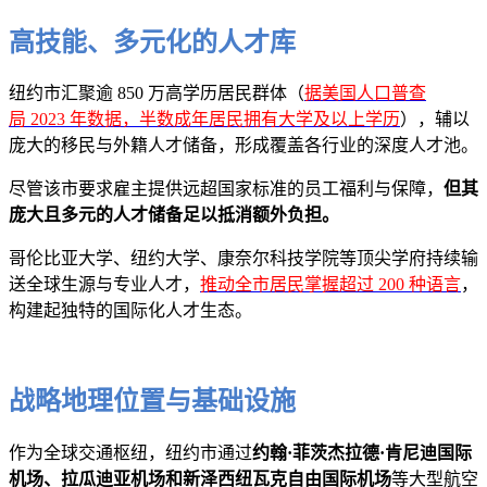
高技能、多元化的人才库
纽约市汇聚逾 850 万高学历居民群体（
据美国人口普查
局 2023 年数据，半数成年居民拥有大学及以上学历
），辅以
庞大的移民与外籍人才储备，形成覆盖各行业的深度人才池。
尽管该市要求雇主提供远超国家标准的员工福利与保障，
但其
庞大且多元的人才储备足以抵消额外负担。
哥伦比亚大学、纽约大学、康奈尔科技学院等顶尖学府持续输
送全球生源与专业人才，
推动全市居民掌握超过 200 种语言
，
构建起独特的国际化人才生态。
战略地理位置与基础设施
作为全球交通枢纽，纽约市通过
约翰·菲茨杰拉德·肯尼迪国际
机场、拉瓜迪亚机场和新泽西纽瓦克自由国际机场
等大型航空