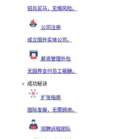
招兵买马，无惧风险。
公司注册
成立国外实体公司。
薪资管理外包
无国界支付员工报酬。
成功秘诀
扩张指南
国际发展，无需顾虑。
招聘远程团队