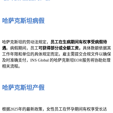
哈萨克斯坦病假
哈萨克斯坦的劳动法规定，
员工在生病期间有权享受病假待
遇
。病假期间，员工
可获得部分或全额工资，
具体数额依据其
工作年限和单位的具体规定而定。雇主需提交合规文件以确保
及时准确支付，INS Global 的哈萨克斯坦EOR服务将协助处理
相关流程。
哈萨克斯坦产假
根据2025年的最新政策，女性员工在怀孕期间有权享受长达