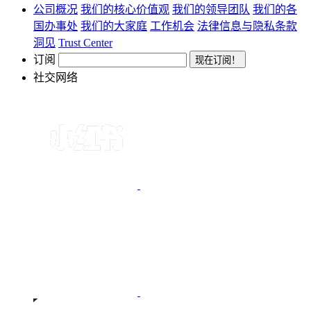
公司概况
我们的核心价值观
我们的领导团队
我们的各
国办事处
我们的大家庭
工作机会
法律信息与隐私条款
洞见
Trust Center
订阅
社交网络