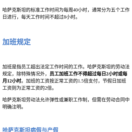
哈萨克斯坦的标准工作时间为每周40小时，通常分为五个工作
日进行，每天工作时间不超过8小时。
加班规定
加班是指员工超出法定工作时间的工作。哈萨克斯坦的劳动法
规定，除特殊情况外，
员工加班工作不得超过每日2小时或每
月12小时
。加班的工资按正常工资的1.5倍支付，节假日加班
工资则为正常工资的2倍。
哈萨克斯坦劳动法允许弹性或兼职工作制，但需在劳动合同中
明确注明。
哈萨克斯坦病假与产假