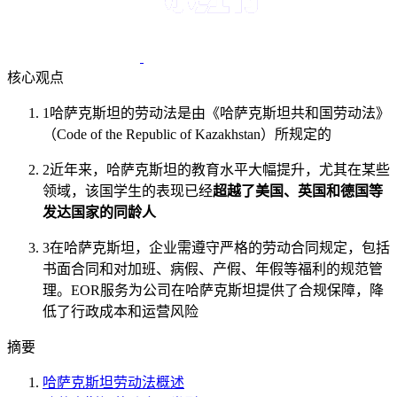
核心观点
1
哈萨克斯坦的劳动法是由《哈萨克斯坦共和国劳动法》
（Code of the Republic of Kazakhstan）所规定的
2
近年来，哈萨克斯坦的教育水平大幅提升，尤其在某些
领域，该国学生的表现已经
超越了美国、英国和德国等
发达国家的同龄人
3
在哈萨克斯坦，企业需遵守严格的劳动合同规定，包括
书面合同和对加班、病假、产假、年假等福利的规范管
理。EOR服务为公司在哈萨克斯坦提供了合规保障，降
低了行政成本和运营风险
摘要
哈萨克斯坦劳动法概述