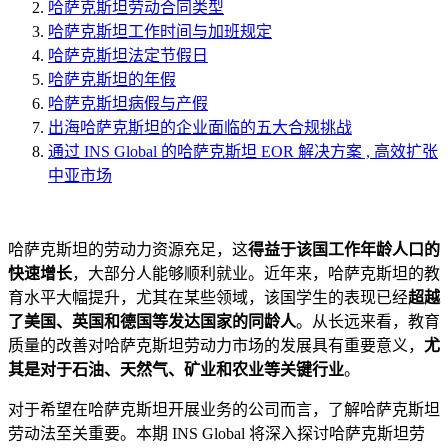
哈萨克斯坦劳动合同类型
哈萨克斯坦工作时间与加班规定
哈萨克斯坦法定节假日
哈萨克斯坦的年假
哈萨克斯坦病假与产假
出海哈萨克斯坦的企业面临的五大合规挑战
通过 INS Global 的哈萨克斯坦 EOR 解决方案 , 高效扩张
中亚市场
哈萨克斯坦的劳动力资源充足，这
得益于该国工作年龄人口的
快速增长
，大部分人能够顺利就业。近年来，哈萨克斯坦的教
育水平大幅提升，尤其在某些领域，该国学生的表现已经
超越
了美国、英国和德国等发达国家的同龄人
。从长远来看，教育
质量的改善对哈萨克斯坦劳动力市场的发展具有重要意义，
尤
其是对于石油、天然气、矿业和农业等关键行业
。
对于希望在哈萨克斯坦开展业务的公司而言，了解哈萨克斯坦
劳动法至关重要。本期 INS Global 将深入探讨哈萨克斯坦劳