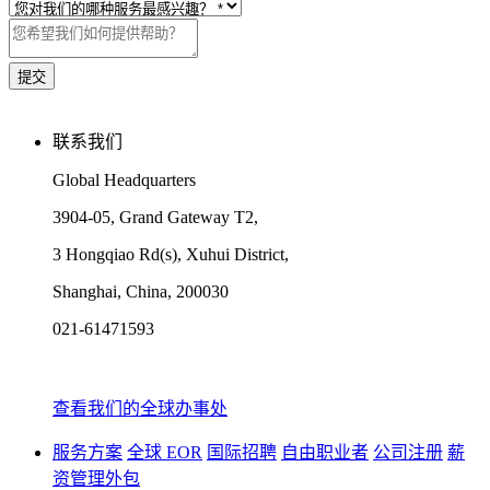
联系我们
Global Headquarters
3904-05, Grand Gateway T2,
3 Hongqiao Rd(s), Xuhui District,
Shanghai, China, 200030
021-61471593
查看我们的全球办事处
服务方案
全球 EOR
国际招聘
自由职业者
公司注册
薪
资管理外包