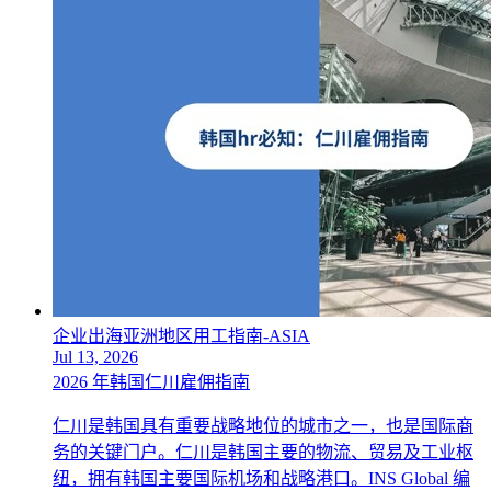
企业出海亚洲地区用工指南-ASIA
Jul 13, 2026
2026 年韩国仁川雇佣指南
仁川是韩国具有重要战略地位的城市之一，也是国际商
务的关键门户。仁川是韩国主要的物流、贸易及工业枢
纽，拥有韩国主要国际机场和战略港口。INS Global 编