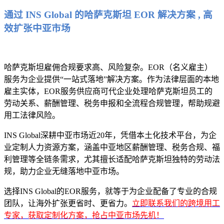
通过 INS Global 的哈萨克斯坦 EOR 解决方案 , 高
效扩张中亚市场
哈萨克斯坦雇佣合规要求高、风险复杂。EOR（名义雇主）
服务为企业提供“一站式落地”解决方案。作为法律层面的本地
雇主实体，EOR服务供应商可代企业处理哈萨克斯坦员工的
劳动关系、薪酬管理、税务申报和全流程合规管理，帮助规避
用工法律风险。
INS Global深耕中亚市场近20年，凭借本土化技术平台，为企
业定制人力资源方案，涵盖中亚地区薪酬管理、税务合规、福
利管理等全链条需求，尤其擅长适配哈萨克斯坦独特的劳动法
规，助力企业无缝落地中亚市场。
选择INS Global的EOR服务，就等于为企业配备了专业的合规
团队，让海外扩张更省时、更省力。
立即联系我们的跨境用工
专家，获取定制化方案，抢占中亚市场先机！