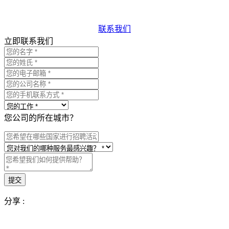
联系我们
立即联系我们
您公司的所在城市？
分享 :