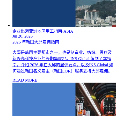
企业出海亚洲地区用工指南-ASIA
Jul 20, 2026
2026 年韩国大邱雇佣指南
大邱是韩国主要都市之一，也是制造业、纺织、医疗及
新兴高科技产业的长期集聚地。INS Global 编制了本指
南，介绍 2026 年在大邱的雇佣要点，以及INS Global 如
何通过韩国名义雇主（韩国EOR）服务支持大邱雇佣。
READ MORE