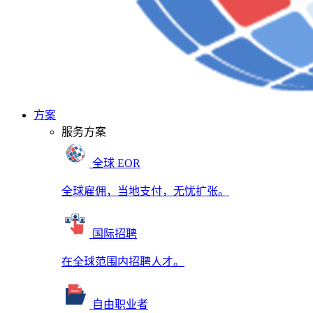
方案
服务方案
全球 EOR
全球雇佣，当地支付，无忧扩张。
国际招聘
在全球范围内招聘人才。
自由职业者