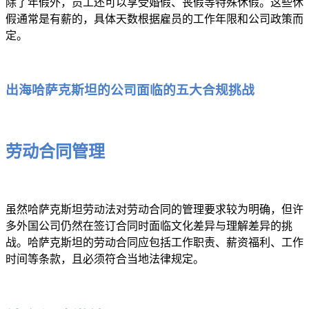
除了年假外，员工还可以享受婚假、丧假等特殊休假。这些休
假通常是有薪的，具体天数根据雇员的工作年限和公司政策而
定。
出海哈萨克斯坦的公司面临的五大合规挑战
劳动合同管理
虽然哈萨克斯坦劳动法对劳动合同的管理要求较为明确，但许
多外国公司仍然在签订合同时面临文化差异与理解差异的挑
战。哈萨克斯坦的劳动合同应包括工作职责、薪资福利、工作
时间等条款，且必须符合当地法律规定。