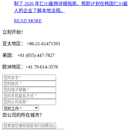
制了 2026 年仁川雇佣详细指南，帮助计划在韩国仁川雇
人的企业了解本地法规。
READ MORE
立刻开始！
亚太地区： +86-21-61471593
美国： +01 (855) 447-7827
欧洲地区：+41 79-614-3578
您公司的所在城市？