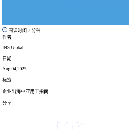
阅读时间 7 分钟
作者
INS Global
日期
Aug 04,2025
标签
企业出海中亚用工指南
分享