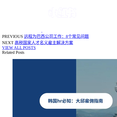
PREVIOUS
远程为巴西公司工作：8个常见问题
NEXT
高税国家人才名义雇主解决方案
VIEW ALL POSTS
Related Posts