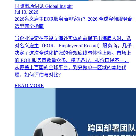
国际市场洞见-Global Insight
Jul 13, 2026
2026名义雇主EOR服务商哪家好？2026 全球雇佣服务商
选型完全指南
当企业决定在不设立海外实体的前提下出海雇人时，选
对名义雇主（EOR，Employer of Record）服务商，几乎
决定了这次全球化扩张的合规底线与体验上限。市场上
的 EOR 服务商数量众多、模式各异、报价口径不一，
从覆盖上百国的全球平台，到只做单一区域的本地代
理，如何评估与对比？
READ MORE