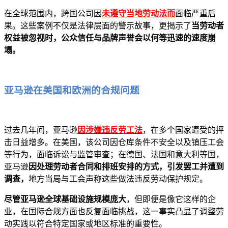
在全球范围内，跨国公司因
未遵守当地劳动法而
面临严重后
果。这些案例不仅是法律层面的警示故事，更揭示了
当劳动者
权益被忽视时，公众信任与品牌声誉会以何等迅速的速度崩
塌。
亚马逊在美国和欧洲的合规问题
过去几年间，亚马逊
因涉嫌违反劳工法
，在多个国家遭受的抨
击日益增多。在美国，该公司因仓库条件不安全以及镇压工会
等行为，面临诉讼与监管审查；在德国、法国和意大利等国，
亚马逊
因处理劳动者合同和排班安排的方式，引发罢工并遭到
调查，
地方当局与工会声称这些做法违反劳动保护规定。
尽管亚马逊全球基础设施规模庞大
，但即便是像它这样的企
业，在国际合规方面也反复面临挑战，这一事实凸显了调整劳
动实践以符合特定国家或地区标准的重要性。