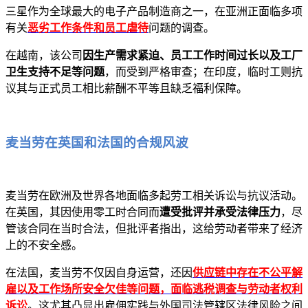
三星作为全球最大的电子产品制造商之一，在亚洲正面临多项
有关
恶劣工作条件和员工虐待
问题的调查。
在越南，该公司
因生产需求紧迫、员工工作时间过长以及工厂
卫生支持不足等问题
，而受到严格审查；在印度，临时工则抗
议其与正式员工相比薪酬不平等且缺乏福利保障。
麦当劳在英国和法国的合规风波
麦当劳在欧洲及世界各地面临多起劳工相关诉讼与抗议活动。
在英国，其因使用零工时合同而
遭受批评并承受法律压力
，尽
管该合同在当时合法，但批评者指出，这给劳动者带来了经济
上的不安全感。
在法国，麦当劳不仅因自身运营，还因
供应链中存在不公平解
雇以及工作场所安全欠佳等问题，面临逃税调查与劳动者权利
诉讼
。这尤其凸显出雇佣实践与外国司法管辖区法律风险之间