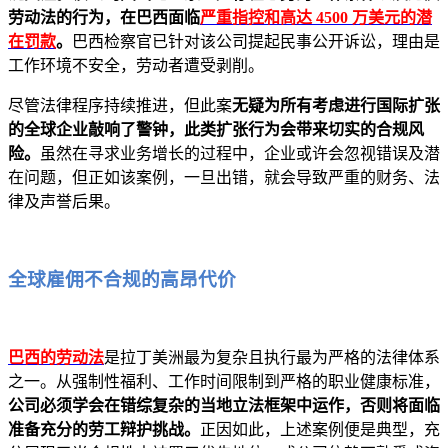
劳动法的行为，在巴西面临
严重指控和高达 4500 万美元的潜
在罚款
。
巴西检察官已针对该公司提起民事公开诉讼，理由是
工作环境不安全，劳动者遭受剥削。
尽管法律程序持续推进，但此案
无疑为所有考虑进行国际扩张
的全球企业敲响了警钟，此类扩张行为会带来切实的合规风
险。
虽然在寻求业务增长的过程中，企业或许会忽视错误及潜
在问题，但正如该案例，一旦出错，就会导致严重的财务、法
律及声誉后果。
全球雇佣不合规的高昂代价
巴西的劳动法
是拉丁美洲最为复杂且执行最为严格的法律体系
之一。从强制性福利、工作时间限制到严格的职业健康标准，
公司必须学会在错综复杂的当地立法框架中运作，否则将面临
准备充分的劳工辩护挑战。
正因如此，上述案例便是典型，充